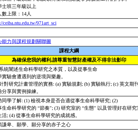
學士班三年級以上
人數上限：14人
://ceiba.ntu.edu.tw/971art_sci
心能力與課程規劃關聯圖
課程大綱
為確保您我的權利,請尊重智慧財產權及不得非法影印
1) 系統闡述生命科學研究之本質，以及從事生命
學實驗會遭遇到的逆境與樂趣。
) 針對研究計畫管理的實務: (a) 實驗規劃; (b) 實驗執行; (c) 英
驗分享與實例操練。
同學了解: (1) 檢視本身是否合適從事生命科學研究; (2)
生命科學研究的 “節奏"; (3) 研究室的 “生態" 以及管理好在研究
生活; (4) 從事生命科學研究的成就感。
顆謙卑、願學、願分享的赤子之心