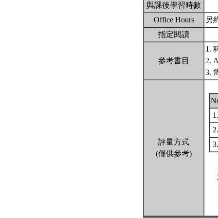
與課後學習時數
Office Hours
另
指定閱讀
1. 
參考書目
2. A
3
N
1
2
評量方式
3
(僅供參考)