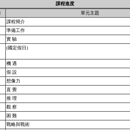
課程進度
期
單元主題
課程簡介
準備工作
實 驗
(國定假日)
機 遇
假 設
想像力
直 覺
推 理
觀 察
困 難
戰略與戰術