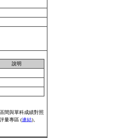
說明
區間與單科成績對照
量專區 (
連結
)。