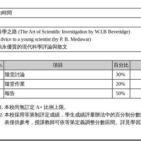
約時間
科學之路 (The Art of Scientific Investigation by W.I.B Beveridge)
dvice to a young scientist (by P. B. Medawar)
. 雋永優質的現代科學評論與散文
o.
項目
百分比
.
隨堂討論
30%
.
隨堂作業
20%
.
報告
50%
本校尚無訂定 A+ 比例上限。
本校採用等第制評定成績，學生成績評量辦法中的百分制分數
表僅供參考，授課教師可依等第定義調整分數區間。詳見學習評