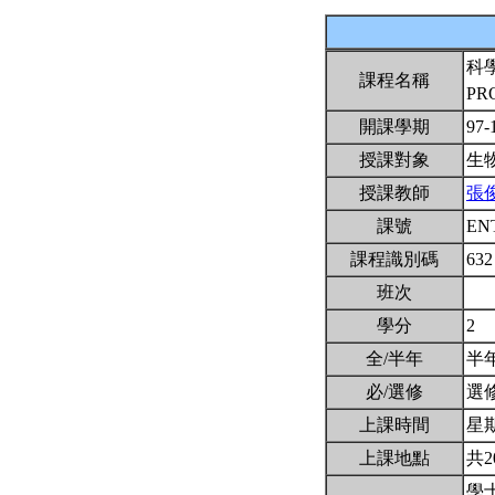
科
課程名稱
PR
開課學期
97-
授課對象
生
授課教師
張
課號
EN
課程識別碼
632
班次
學分
2
全/半年
半
必/選修
選
上課時間
星期三
上課地點
共2
學