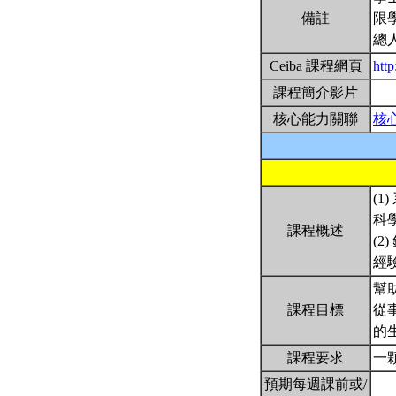
備註
限
總
Ceiba 課程網頁
http
課程簡介影片
核心能力關聯
核
(
科
課程概述
(2
經
幫助
課程目標
從事
的
課程要求
一
預期每週課前或/