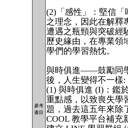
(2)「感性」：堅信
之理念，因此在解釋
遭遇之瓶頸與突破經
歷史緣由，在專業領
學們的學習熱忱。
與時俱進——鼓勵同
後，人生變得不一樣:
(1) 與時俱進 (I
重點感，以致喪失學
參考
題，過去這五年來除了利
書目
COOL 教學平台補