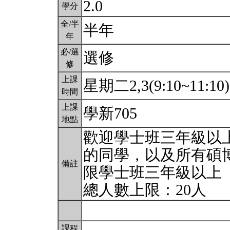
2.0
學分
全/半
半年
年
必/選
選修
修
上課
星期二2,3(9:10~11:10
時間
上課
學新705
地點
歡迎學士班三年級以
的同學，以及所有碩
備註
限學士班三年級以上
總人數上限：20人
課程