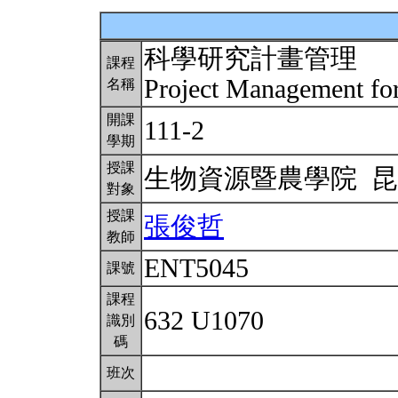
科學研究計畫管理
課程
Project Management for
名稱
開課
111-2
學期
授課
生物資源暨農學院 
對象
授課
張俊哲
教師
ENT5045
課號
課程
632 U1070
識別
碼
班次