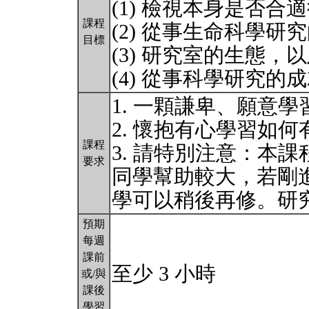
(1) 檢視本身是否
課程
(2) 從事生命科學研
目標
(3) 研究室的生態
(4) 從事科學研究的
1. 一顆謙卑、願意
2. 懷抱有心學習如
課程
3. 請特別注意：本
要求
同學幫助較大，若剛
學可以稍後再修。研
預期
每週
課前
至少 3 小時
或/與
課後
學習