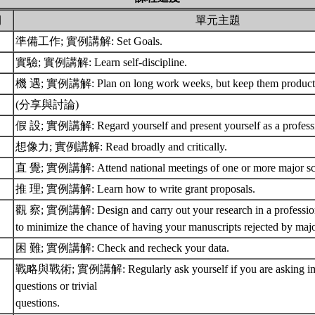
期
單元主題
準備工作; 實例講解: Set Goals.
實驗; 實例講解: Learn self-discipline.
機 遇; 實例講解: Plan on long work weeks, but keep them product
(分享與討論)
假 設; 實例講解: Regard yourself and present yourself as a profess
想像力; 實例講解: Read broadly and critically.
直 覺; 實例講解: Attend national meetings of one or more major scien
推 理; 實例講解: Learn how to write grant proposals.
觀 察; 實例講解: Design and carry out your research in a professiona
to minimize the chance of having your manuscripts rejected by majo
困 難; 實例講解: Check and recheck your data.
戰略與戰術; 實例講解: Regularly ask yourself if you are asking imp
questions or trivial
questions.