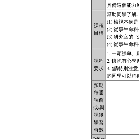
具備這個能力
幫助同學了解:
(1) 檢視本
課程
(2) 從事生命
目標
(3) 研究室的
(4) 從事生
1. 一顆謙卑
課程
2. 懷抱有心
要求
3. (請特別
的同學可以稍
預期
每週
課前
或/與
課後
學習
時數