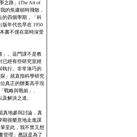
The Art of
眼簾時，我的焦慮頓時飛散，
去的四個學期，「科
年代也早在 1950
使得這本書不僅在當時深受
路」。這門課不是教
對已經有些研究室經
與執行。非常湊巧的
與偵探」就直指科學研究
一位真正的辦案高手現
「戰略與戰術」、
以及解決之道。
們認真地參與討論，真
學期很樂意地走進課
。行筆至此，我不禁又想
科學研究計畫管理」應該是為了