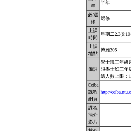
半年
年
必/選
選修
修
上課
星期二2,3(9:10~
時間
上課
博雅305
地點
學士班三年級
備註
限學士班三年
總人數上限：1
Ceiba
課程
http://ceiba.n
網頁
課程
簡介
影片
核心