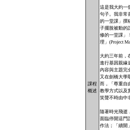
這是我大約一個月
句子。我非常
的一堂課」撰
子擺脫被動的
修的一堂課」
理」(Project Ma
大約三年前，在劍橋大
進行基因親緣
內容與主題完
又在劍橋大學
課程
而，「尊重自
概述
教學方式以及
笑聲不時由中
隨著時光飛逝
面臨停開這門
作法；「續開」的