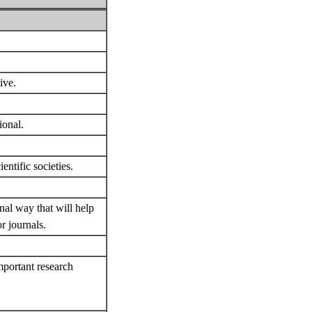
ive.
ional.
tific societies.
l way that will help
r journals.
ortant research