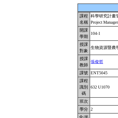
課程
科學研究計畫
名稱
Project Managem
開課
104-1
學期
授課
生物資源暨農
對象
授課
張俊哲
教師
課號
ENT5045
課程
識別
632 U1070
碼
班次
學分
2
全/半