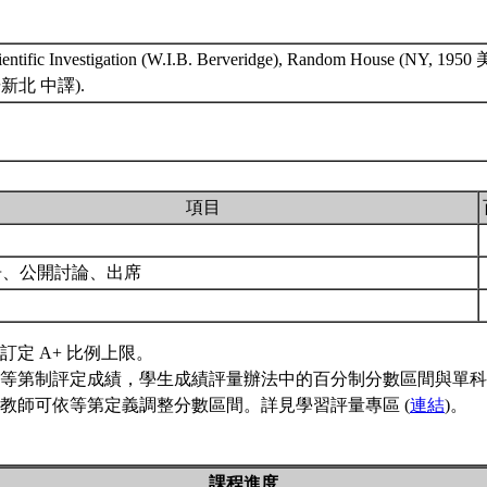
cientific Investigation (W.I.B. Berveridge), Random House (NY, 195
楊新北 中譯).
項目
告、公開討論、出席
訂定 A+ 比例上限。
等第制評定成績，學生成績評量辦法中的百分制分數區間與單科
教師可依等第定義調整分數區間。詳見學習評量專區 (
連結
)。
課程進度