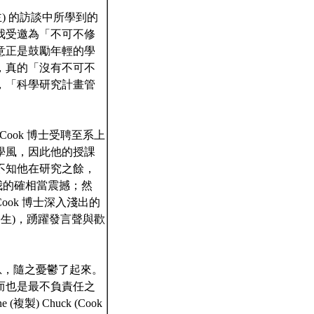
得主) 的訪談中所學到的
我受邀為「不可不修
意正是鼓勵年輕的學
，真的「沒有不可不
，「科學研究計畫管
es Cook 博士受聘至系上
學風，因此他的授課
不知他在研究之餘，
我的確相當震撼；然
ok 博士深入淺出的
生)，踴躍發言聲與歡
息，隨之憂鬱了起來。
而也是最不負責任之
 Chuck (Cook