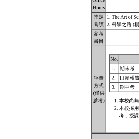
Office
Hours
指定
1. The Art of S
閱讀
2. 科學之路 (
參考
書目
No.
1.
期末考
2.
口頭報
評量
方式
3.
期中考
(僅供
參考)
本校尚無
本校採用
考，授課