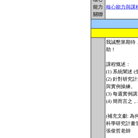
能力
核心能力與課
關聯
我誠懇第期待，
助！
課程慨述：
(1) 系統闡
(2) 針對研究
與實例操練。
(3) 每週實
(4) 簡而言
(補充文獻: 為何
科學研究計畫管理 - Y
張俊哲老師