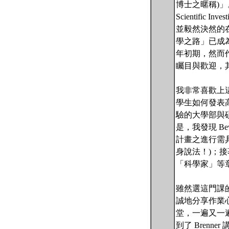
博士之暱稱)」
Scientif
並毅然決然的
學之路」已成
年初期，然而作者
矚目與歡迎，
我非常喜歡上
學生如何發表
驗的大學部與
是，我發現 B
計畫之進行需
身說法！)；
「科學家」等
雖然選這門課的
誠地分享作業
堂，一遍又一遍
到了 Brenner