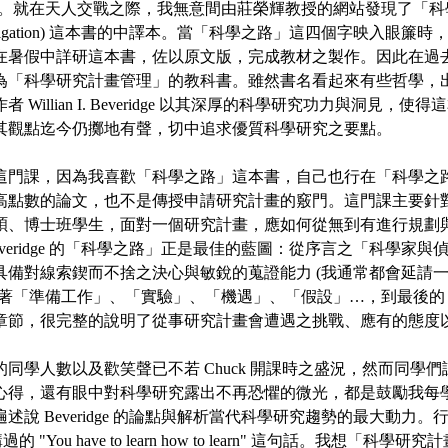
。就在天人交戰之際，我無意間由莊榮輝教授的網站發現了「科學之路」(
ic Investigation) 這本書的中譯本。當「科學之路」這四個字映入
在暑假中詳研這本書，佐以原文版，完成教材之製作。因此在過
為「科學研究計畫管理」的教科書。雖然書名看起來有些哲學，出版
 Willian I. Beveridge 以其深厚的科學研究功力與洞見，
其觀點迄今仍擲地有聲，切中追求優質科學研究之要點。
這門課，因為我喜歡「科學之路」這本書，自己也行在「科學之
高點數的論文，也不是傳授申請研究計畫的竅門。這門課主要針
碩、博士班學生，面對一個研究計畫，應如何從無到有進行規劃
everidge 的「科學之路」正是最佳的藍圖：從序言之「科學家
具備對線索鍥而不捨之決心與敏銳的蒐證能力 (我通常都會延請
接著「準備工作」、「實驗」、「機遇」、「假設」…，到最後的
章節，很完整的說明了從事研究計畫會遭遇之挑戰、應有的態度
同學人數以及歡笑聲已不若 Chuck 開課時之盛況，然而同學
心得，還有眼中對科學研究露出不再恐懼的微光，都是鼓勵我每
述說 Beveridge 的論點與解析當代科學研究趨勢的最大動力
 講過的 "You have to learn how to learn" 這句話。我想「