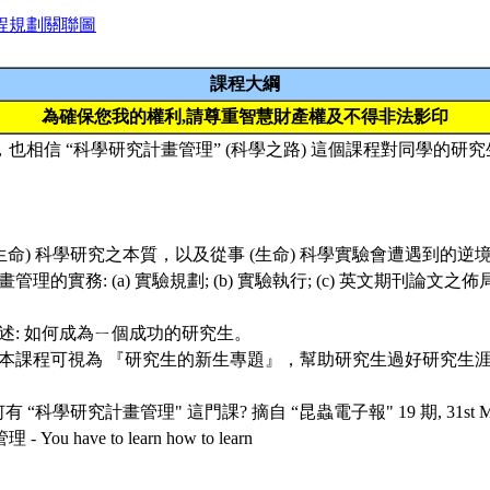
程規劃關聯圖
課程大綱
為確保您我的權利,請尊重智慧財產權及不得非法影印
也相信 “科學研究計畫管理” (科學之路) 這個課程對同學的研
述 (生命) 科學研究之本質，以及從事 (生命) 科學實驗會遭遇到的
計畫管理的實務: (a) 實驗規劃; (b) 實驗執行; (c) 英文期刊論
例講述: 如何成為ㄧ個成功的研究生。
之，本課程可視為 『研究生的新生專題』，幫助研究生過好研究生
有 “科學研究計畫管理" 這門課? 摘自 “昆蟲電子報" 19 期, 31st May
ou have to learn how to learn