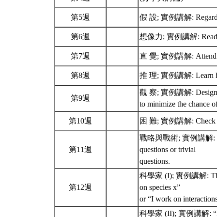
第5週
假 設; 實例講解: Regard your
第6週
想像力; 實例講解: Read broa
第7週
直 覺; 實例講解: Attend natio
第8週
推 理; 實例講解: Learn how 
觀 察; 實例講解: Design and c
第9週
to minimize the chance o
第10週
困 難; 實例講解: Check and
戰略與戰術; 實例講解: Regularl
第11週
questions or trivial
questions.
科學家 (I); 實例講解: The ans
第12週
on species x”
or “I work on interactio
科學家 (II); 實例講解: “Becau