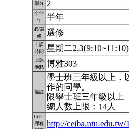
2
學分
全/半
半年
年
必/選
選修
修
上課
星期二2,3(9:10~11:10
時間
上課
博雅303
地點
學士班三年級以上，
作的同學。
備註
限學士班三年級以上
總人數上限：14人
Ceiba
http://ceiba.ntu.edu
課程