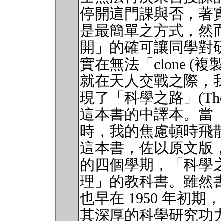
停開這門課與否，著
是最簡單之方式，然
開」的確可讓同學對
實在無法「clone (複製
就在天人交戰之際，
現了「科學之路」(The Art of
這本書的中譯本。當
時，我的焦慮頓時飛
這本書，佐以原文版
的四個學期，「科學
理」的教科書。雖然
也早在 1950 年初期，然而作
其深厚的科學研究功