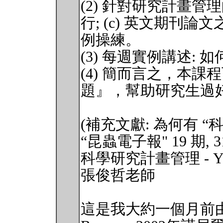
(2) 針對研究計畫管理的
行; (c) 英文期刊
例操練。
(3) 每週實例講述:
(4) 簡而言之，本課
題』，幫助研究生過
(補充文獻: 為何有 “
“昆蟲電子報" 19 期, 31s
科學研究計畫管理 - You hav
張俊哲老師
這是我大約一個月前由席