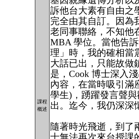
基因親緣遺傳分析以
訴他台大素有自由之
完全由其自訂。因為
老同事聯絡，不知他
MBA 學位。當他告
理」時，我的確相當
大話已出，只能故做
是，Cook 博士深
內容，在當時吸引滿座
學生)，踴躍發言聲
課程
出。迄今，我仍深深
概述
隨著時光飛逝，到了兩
士無法再次來台授課