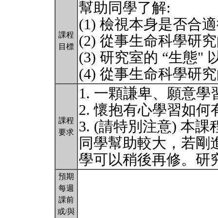
幫助同學了解:
(1) 檢視本身是否
課程
(2) 從事生命科學研究
目標
(3) 研究室的 “生
(4) 從事生命科學研
1. 一顆謙卑、願意
2. 懷抱有心學習如
課程
3. (請特別注意) 
要求
同學幫助較大，若剛
學可以稍後再修。研
預期
每週
課前
或/與