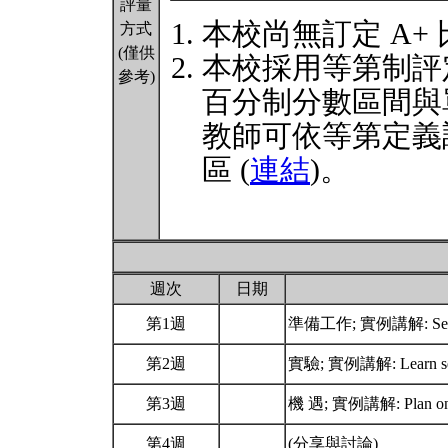
評量
本校尚無訂定 A+
方式
(僅供
本校採用等第制評
參考)
百分制分數區間與
教師可依等第定義
區 (
連結
)。
週次
日期
第1週
準備工作; 實例講解: Set 
第2週
實驗; 實例講解: Learn self
第3週
機 遇; 實例講解: Plan on lo
第4週
(分享與討論)