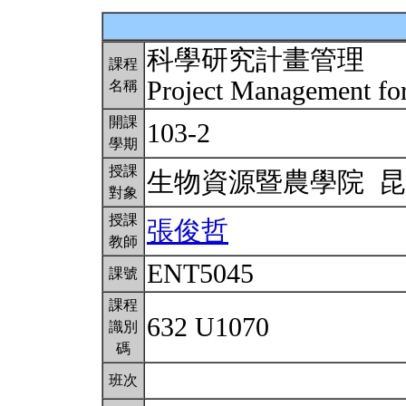
科學研究計畫管理
課程
Project Management for
名稱
開課
103-2
學期
授課
生物資源暨農學院 
對象
授課
張俊哲
教師
ENT5045
課號
課程
632 U1070
識別
碼
班次