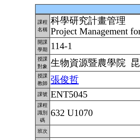
科學研究計畫管理
課程
Project Management for
名稱
開課
114-1
學期
授課
生物資源暨農學院 
對象
授課
張俊哲
教師
ENT5045
課號
課程
632 U1070
識別
碼
班次