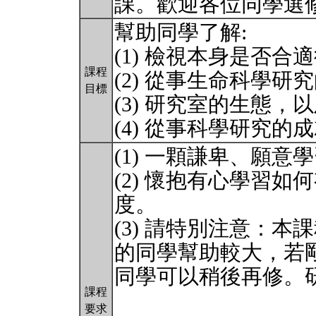
課。歡迎各位同學選
幫助同學了解:
(1) 檢視本身是否
課程
(2) 從事生命科學研
目標
(3) 研究室的生態
(4) 從事科學研究的
(1) 一顆謙卑、願
(2) 懷抱有心學習
度。
(3) 請特別注意：
的同學幫助較大，若
同學可以稍後再修。
課程
要求