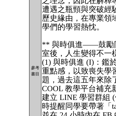
之理念，因此在解釋
遭遇之瓶頸與突破經
歷史緣由，在專業領
學們的學習熱忱。
** 與時俱進——鼓
室後，人生變得不一樣
(1) 與時俱進 (I
參考
重點感，以致喪失學
書目
題，過去這五年來除了利
COOL 教學平台補
建立 LINE 學習群組 
時提醒同學要帶著「take
並在 24 小時內在 FB