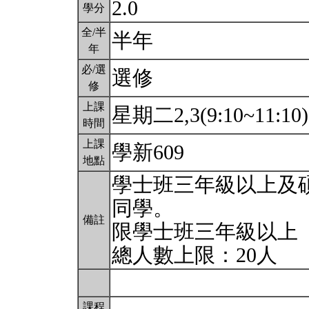
2.0
學分
全/半
半年
年
必/選
選修
修
上課
星期二2,3(9:10~11:10
時間
上課
學新609
地點
學士班三年級以上及
同學。
備註
限學士班三年級以上
總人數上限：20人
課程