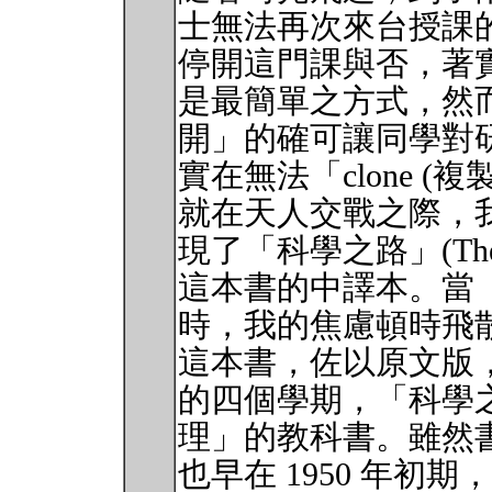
士無法再次來台授課
停開這門課與否，著
是最簡單之方式，然
開」的確可讓同學對
實在無法「clone (複製
就在天人交戰之際，
現了「科學之路」(The Art of
這本書的中譯本。當
時，我的焦慮頓時飛
這本書，佐以原文版
的四個學期，「科學
理」的教科書。雖然
也早在 1950 年初期，然而作