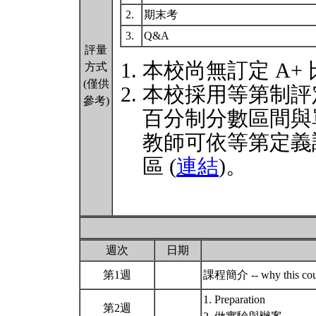
2.
期末考
3.
Q&A
評量
本校尚無訂定 A+
方式
(僅供
本校採用等第制評
參考)
百分制分數區間與
教師可依等第定義
區 (
連結
)。
週次
日期
第1週
課程簡介 -- why this cou
1. Preparation
第2週