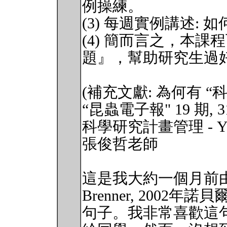
例操練。
(3) 每週實例講述:
(4) 簡而言之，本課
題』，幫助研究生過
(補充文獻: 為何有 “
“昆蟲電子報" 19 期, 31s
科學研究計畫管理 - You hav
張俊哲老師
這是我大約一個月前由席
Brenner, 2002
句子。我非常喜歡這