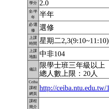
2.0
學分
全/半
半年
年
必/選
選修
修
上課
星期二2,3(9:10~11:10
時間
上課
中非104
地點
限學士班三年級以上
備註
總人數上限：20人
Ceiba
http://ceiba.ntu.edu.
課程
網頁
課程
簡介