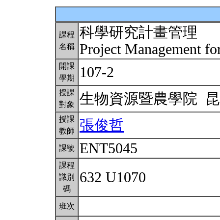
科學研究計畫管理
課程
Project Management for
名稱
開課
107-2
學期
授課
生物資源暨農學院 
對象
授課
張俊哲
教師
ENT5045
課號
課程
632 U1070
識別
碼
班次