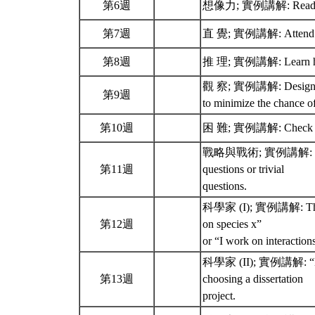
第6週
想像力; 實例講解: Read broa
第7週
直 覺; 實例講解: Attend natio
第8週
推 理; 實例講解: Learn how 
觀 察; 實例講解: Design and c
第9週
to minimize the chance o
第10週
困 難; 實例講解: Check and
戰略與戰術; 實例講解: Regularl
第11週
questions or trivial
questions.
科學家 (I); 實例講解: The ans
第12週
on species x”
or “I work on interactio
科學家 (II); 實例講解: “Becau
第13週
choosing a dissertation
project.