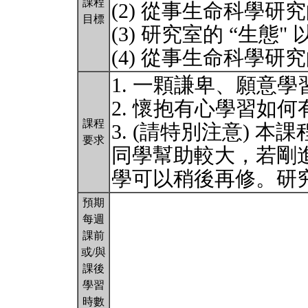
課程
(2) 從事生命科學研究
目標
(3) 研究室的 “生
(4) 從事生命科學研
1. 一顆謙卑、願意
2. 懷抱有心學習如
課程
3. (請特別注意) 
要求
同學幫助較大，若剛
學可以稍後再修。研
預期
每週
課前
或/與
課後
學習
時數