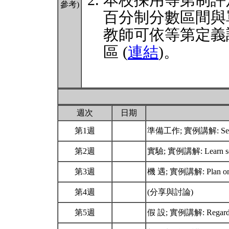
本校採用等第制評
參考)
百分制分數區間與
教師可依等第定義
區 (
連結
)。
週次
日期
第1週
準備工作; 實例講解: Set 
第2週
實驗; 實例講解: Learn self
第3週
機 遇; 實例講解: Plan on lo
第4週
(分享與討論)
第5週
假 設; 實例講解: Regard your