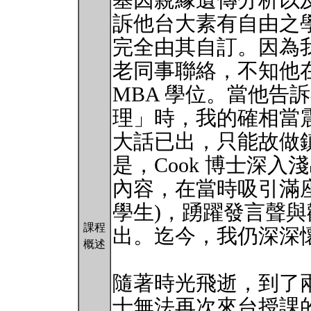
基因親緣遺傳分析以
訴他台大素有自由之
完全由其自訂。因為
老同事聯絡，不知他
MBA 學位。當他告
理」時，我的確相當
大話已出，只能故做
是，Cook 博士深
內容，在當時吸引滿座
學生)，踴躍發言聲
課程
出。迄今，我仍深深
概述
隨著時光飛逝，到了兩
士無法再次來台授課