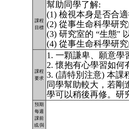
幫助同學了解:
(1) 檢視本身是否
課程
(2) 從事生命科學研究
目標
(3) 研究室的 “生
(4) 從事生命科學研
1. 一顆謙卑、願意
2. 懷抱有心學習如
課程
3. (請特別注意) 
要求
同學幫助較大，若剛
學可以稍後再修。研
預期
每週
課前
或/與