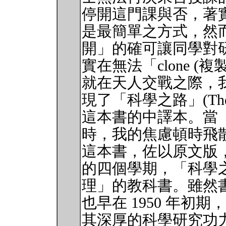
停開這門課與否，著
是最簡單之方式，然
開」的確可讓同學對
實在無法「clone (複製
就在天人交戰之際，
現了「科學之路」(The Art of
這本書的中譯本。當
時，我的焦慮頓時飛
這本書，佐以原文版
的四個學期，「科學
理」的教科書。雖然
也早在 1950 年初期，然而作
其深厚的科學研究功