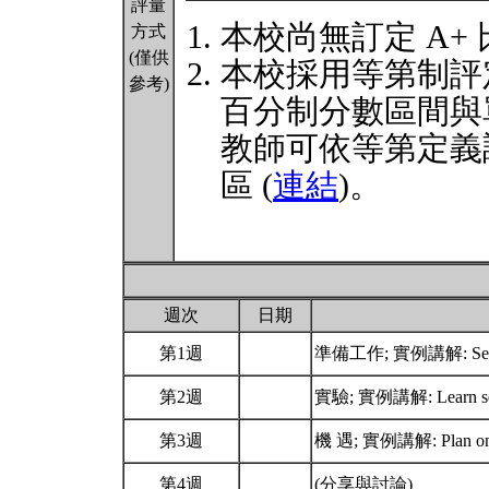
評量
本校尚無訂定 A+
方式
(僅供
本校採用等第制評
參考)
百分制分數區間與
教師可依等第定義
區 (
連結
)。
週次
日期
第1週
準備工作; 實例講解: Set 
第2週
實驗; 實例講解: Learn self
第3週
機 遇; 實例講解: Plan on lo
第4週
(分享與討論)