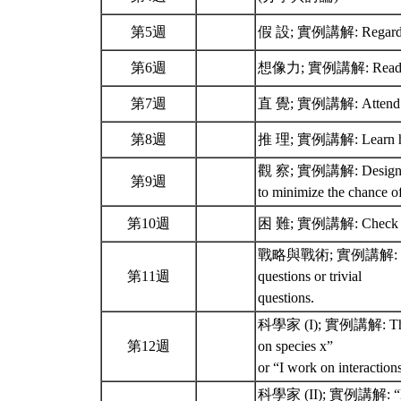
第5週
假 設; 實例講解: Regard your
第6週
想像力; 實例講解: Read broa
第7週
直 覺; 實例講解: Attend natio
第8週
推 理; 實例講解: Learn how 
觀 察; 實例講解: Design and c
第9週
to minimize the chance o
第10週
困 難; 實例講解: Check and
戰略與戰術; 實例講解: Regularl
第11週
questions or trivial
questions.
科學家 (I); 實例講解: The ans
第12週
on species x”
or “I work on interactio
科學家 (II); 實例講解: “Becau