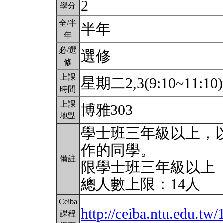
2
學分
全/半
半年
年
必/選
選修
修
上課
星期二2,3(9:10~11:10
時間
上課
博雅303
地點
學士班三年級以上，
作的同學。
備註
限學士班三年級以上
總人數上限：14人
Ceiba
http://ceiba.ntu.edu.
課程