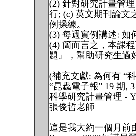
(2) 針對研究計畫管理的
行; (c) 英文期刊
例操練。
(3) 每週實例講述:
(4) 簡而言之，本課
題』，幫助研究生過
(補充文獻: 為何有 “
“昆蟲電子報" 19 期, 31s
科學研究計畫管理 - You hav
張俊哲老師
這是我大約一個月前由席