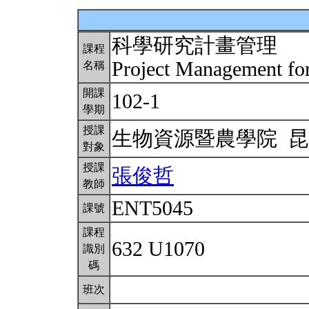
科學研究計畫管理
課程
Project Management for
名稱
開課
102-1
學期
授課
生物資源暨農學院 
對象
授課
張俊哲
教師
ENT5045
課號
課程
632 U1070
識別
碼
班次