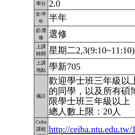
2.0
學分
全/半
半年
年
必/選
選修
修
上課
星期二2,3(9:10~11:10
時間
上課
學新705
地點
歡迎學士班三年級以
的同學，以及所有碩
備註
限學士班三年級以上
總人數上限：20人
Ceiba
http://ceiba.ntu.edu
課程