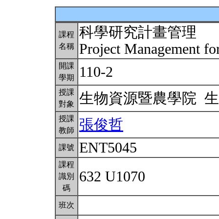
科學研究計畫管理
課程
Project Management for
名稱
開課
110-2
學期
授課
生物資源暨農學院 
對象
授課
張俊哲
教師
ENT5045
課號
課程
632 U1070
識別
碼
班次