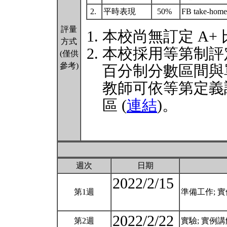
2.
平時表現
50%
FB take-
評量
本校尚無訂定 A+
方式
本校採用等第制評
(僅供
參考)
百分制分數區間與
教師可依等第定義
區 (
連結
)。
週次
日期
2022/2/15
第1週
準備工作; 實例講
2022/2/22
第2週
實驗; 實例講解: L