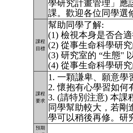
學研究計畫管理」應
課。歡迎各位同學選
幫助同學了解:
(1) 檢視本身是否
課程
(2) 從事生命科學研究
目標
(3) 研究室的 “生
(4) 從事生命科學研
1. 一顆謙卑、願意
2. 懷抱有心學習如
課程
3. (請特別注意) 
要求
同學幫助較大，若剛
學可以稍後再修。研
預期