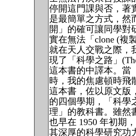
停開這門課與否，著
是最簡單之方式，然
開」的確可讓同學對
實在無法「clone (複製
就在天人交戰之際，
現了「科學之路」(The Art of
這本書的中譯本。當
時，我的焦慮頓時飛
這本書，佐以原文版
的四個學期，「科學
理」的教科書。雖然
也早在 1950 年初期，然而作
其深厚的科學研究功