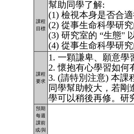
幫助同學了解:
(1) 檢視本身是否
課程
(2) 從事生命科學研究
目標
(3) 研究室的 “生
(4) 從事生命科學研
1. 一顆謙卑、願意
2. 懷抱有心學習如
課程
3. (請特別注意) 
要求
同學幫助較大，若剛
學可以稍後再修。研
預期
每週
課前
或/與