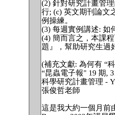
(2) 針對研究計畫管理的
行; (c) 英文期刊
例操練。
(3) 每週實例講述:
(4) 簡而言之，本課
題』，幫助研究生過
(補充文獻: 為何有 “
“昆蟲電子報" 19 期, 31s
科學研究計畫管理 - You hav
張俊哲老師
這是我大約一個月前由席