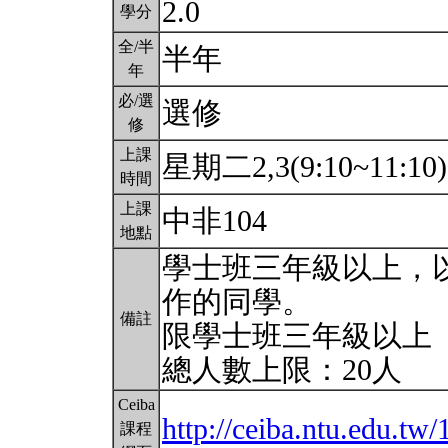
2.0
學分
全/半
半年
年
必/選
選修
修
上課
星期二2,3(9:10~11:10
時間
上課
中非104
地點
學士班三年級以上，
作的同學。
備註
限學士班三年級以上
總人數上限：20人
Ceiba
http://ceiba.ntu.edu.
課程