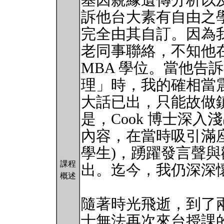
基因親緣遺傳分析以
訴他台大素有自由之
完全由其自訂。因為
老同事聯絡，不知他
MBA 學位。當他告
理」時，我的確相當
大話已出，只能故做
是，Cook 博士深
內容，在當時吸引滿座
學生)，踴躍發言聲
課程
出。迄今，我仍深深
概述
隨著時光飛逝，到了兩
士無法再次來台授課