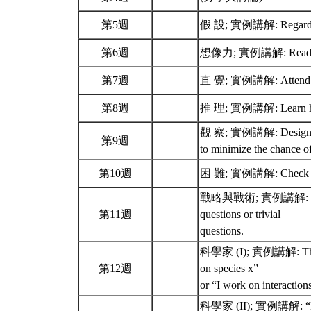
第5週
假 設; 實例講解: Regard your
第6週
想像力; 實例講解: Read broa
第7週
直 覺; 實例講解: Attend natio
第8週
推 理; 實例講解: Learn how 
觀 察; 實例講解: Design and c
第9週
to minimize the chance o
第10週
困 難; 實例講解: Check and
戰略與戰術; 實例講解: Regularl
第11週
questions or trivial
questions.
科學家 (I); 實例講解: The ans
第12週
on species x”
or “I work on interactio
科學家 (II); 實例講解: “Becau