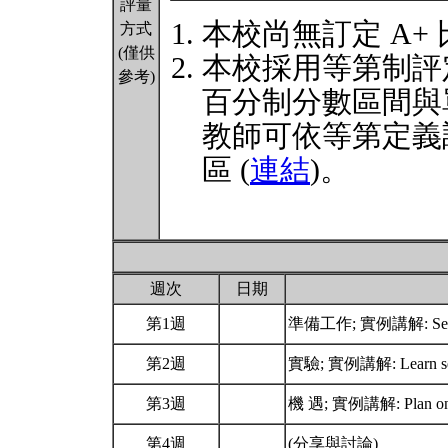
評量
本校尚無訂定 A+
方式
(僅供
本校採用等第制評
參考)
百分制分數區間與
教師可依等第定義
區 (
連結
)。
週次
日期
第1週
準備工作; 實例講解: Set 
第2週
實驗; 實例講解: Learn self
第3週
機 遇; 實例講解: Plan on lo
第4週
(分享與討論)