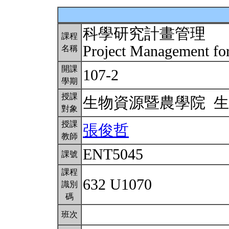
科學研究計畫管理
課程
Project Management for
名稱
開課
107-2
學期
授課
生物資源暨農學院 
對象
授課
張俊哲
教師
ENT5045
課號
課程
632 U1070
識別
碼
班次