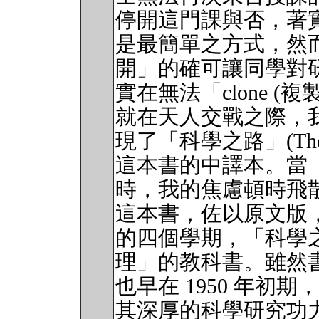
停開這門課與否，著
是最簡單之方式，然
開」的確可讓同學對
實在無法「clone (複製
就在天人交戰之際，
現了「科學之路」(The Art of
這本書的中譯本。當
時，我的焦慮頓時飛
這本書，佐以原文版
的四個學期，「科學
理」的教科書。雖然
也早在 1950 年初期，然而作
其深厚的科學研究功