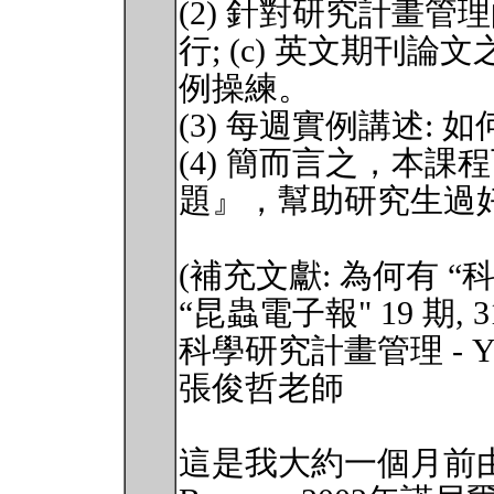
(2) 針對研究計畫管理的
行; (c) 英文期刊
例操練。
(3) 每週實例講述:
(4) 簡而言之，本課
題』，幫助研究生過
(補充文獻: 為何有 “
“昆蟲電子報" 19 期, 31s
科學研究計畫管理 - You hav
張俊哲老師
這是我大約一個月前由席