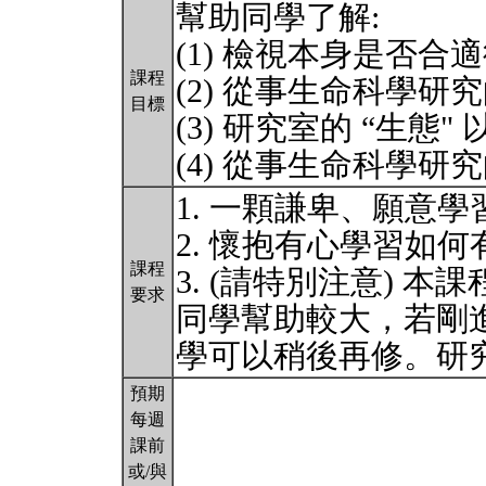
幫助同學了解:
(1) 檢視本身是否
課程
(2) 從事生命科學研究
目標
(3) 研究室的 “生
(4) 從事生命科學研
1. 一顆謙卑、願意
2. 懷抱有心學習如
課程
3. (請特別注意) 
要求
同學幫助較大，若剛
學可以稍後再修。研
預期
每週
課前
或/與