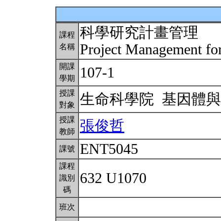
科學研究計畫管理
課程
Project Management for
名稱
開課
107-1
學期
授課
生命科學院 基因體
對象
授課
張俊哲
教師
ENT5045
課號
課程
632 U1070
識別
碼
班次