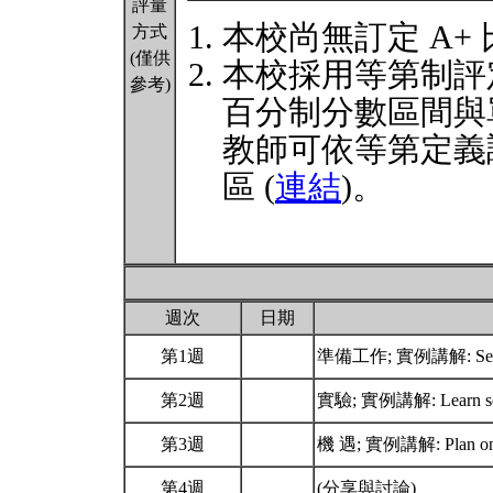
評量
本校尚無訂定 A+
方式
(僅供
本校採用等第制評
參考)
百分制分數區間與
教師可依等第定義
區 (
連結
)。
週次
日期
第1週
準備工作; 實例講解: Set 
第2週
實驗; 實例講解: Learn self
第3週
機 遇; 實例講解: Plan on lo
第4週
(分享與討論)