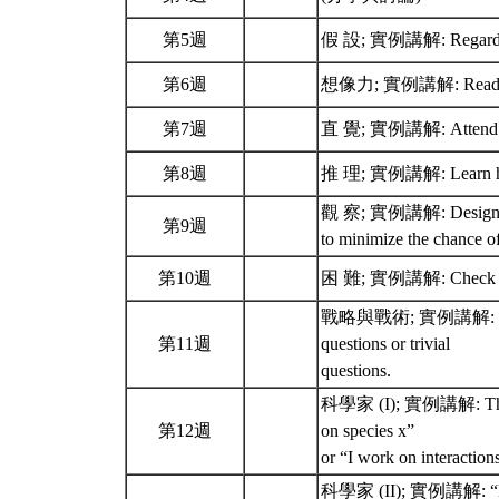
第5週
假 設; 實例講解: Regard your
第6週
想像力; 實例講解: Read broa
第7週
直 覺; 實例講解: Attend natio
第8週
推 理; 實例講解: Learn how 
觀 察; 實例講解: Design and c
第9週
to minimize the chance o
第10週
困 難; 實例講解: Check and
戰略與戰術; 實例講解: Regularl
第11週
questions or trivial
questions.
科學家 (I); 實例講解: The ans
第12週
on species x”
or “I work on interactio
科學家 (II); 實例講解: “Becau