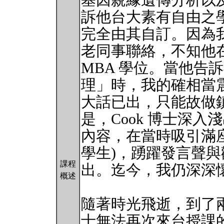
基因親緣遺傳分析以
訴他台大素有自由之
完全由其自訂。因為
老同事聯絡，不知他
MBA 學位。當他告
理」時，我的確相當
大話已出，只能故做
是，Cook 博士深
內容，在當時吸引滿座
學生)，踴躍發言聲
課程
出。迄今，我仍深深
概述
隨著時光飛逝，到了兩
士無法再次來台授課