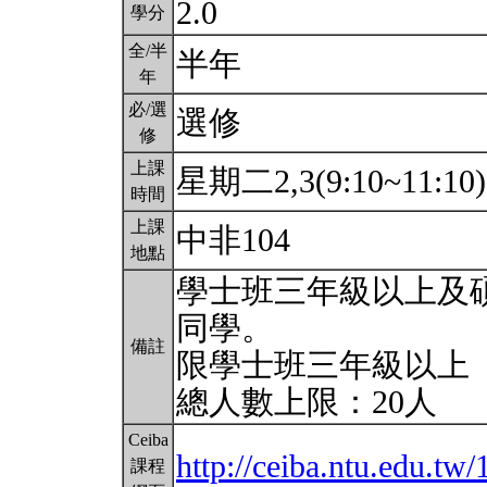
2.0
學分
全/半
半年
年
必/選
選修
修
上課
星期二2,3(9:10~11:10
時間
上課
中非104
地點
學士班三年級以上及
同學。
備註
限學士班三年級以上
總人數上限：20人
Ceiba
http://ceiba.ntu.edu.
課程