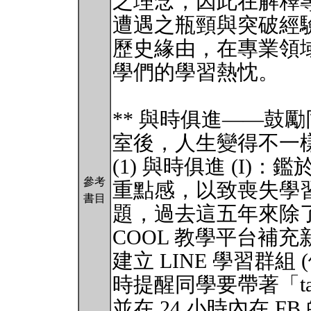
之理念，因此在解釋
遭遇之瓶頸與突破經
歷史緣由，在專業領
學們的學習熱忱。
** 與時俱進——鼓
室後，人生變得不一樣
(1) 與時俱進 (I
參考
重點感，以致喪失學
書目
題，過去這五年來除了利
COOL 教學平台補
建立 LINE 學習群組 
時提醒同學要帶著「take
並在 24 小時內在 FB