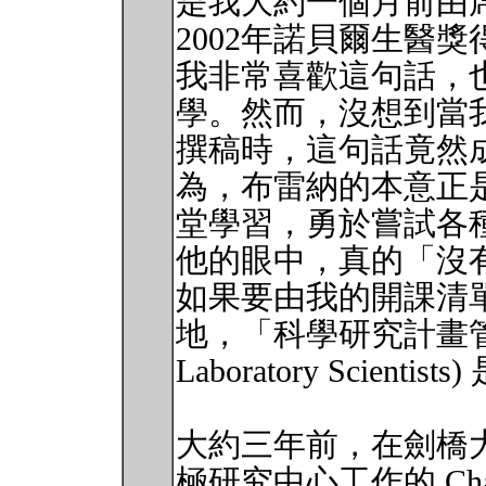
是我大約一個月前由席德尼 
2002年諾貝爾生醫
我非常喜歡這句話，
學。然而，沒想到當
撰稿時，這句話竟然
為，布雷納的本意正
堂學習，勇於嘗試各
他的眼中，真的「沒
如果要由我的開課清
地，「科學研究計畫管理」(Pr
Laboratory Scienti
大約三年前，在劍橋大學 (Uni
極研究中心工作的 Cha