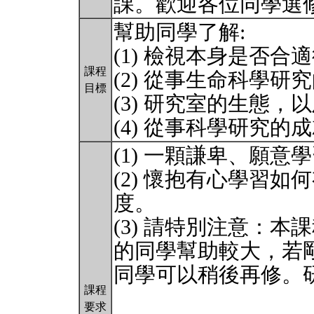
課。歡迎各位同學選
幫助同學了解:
(1) 檢視本身是否
課程
(2) 從事生命科學研
目標
(3) 研究室的生態
(4) 從事科學研究的
(1) 一顆謙卑、願
(2) 懷抱有心學習
度。
(3) 請特別注意：
的同學幫助較大，若
同學可以稍後再修。
課程
要求