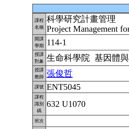
科學研究計畫管理
課程
Project Management for
名稱
開課
114-1
學期
授課
生命科學院 基因體
對象
授課
張俊哲
教師
ENT5045
課號
課程
632 U1070
識別
碼
班次