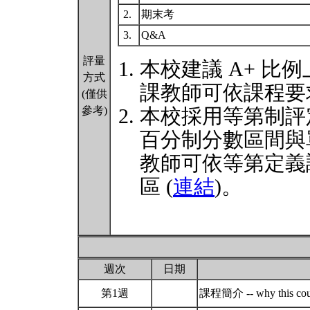
2.
期末考
3.
Q&A
評量
本校建議 A+ 比例
方式
課教師可依課程要
(僅供
參考)
本校採用等第制評
百分制分數區間與
教師可依等第定義
區 (
連結
)。
週次
日期
第1週
課程簡介 -- why this cou