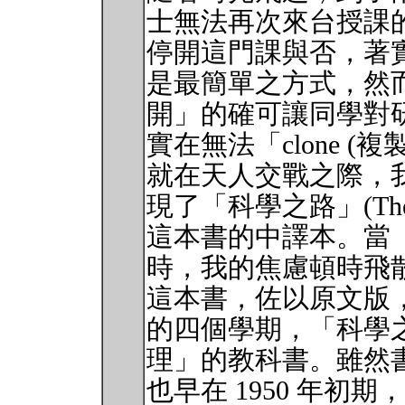
士無法再次來台授課
停開這門課與否，著
是最簡單之方式，然
開」的確可讓同學對
實在無法「clone (複製
就在天人交戰之際，
現了「科學之路」(The Art of
這本書的中譯本。當
時，我的焦慮頓時飛
這本書，佐以原文版
的四個學期，「科學
理」的教科書。雖然
也早在 1950 年初期，然而作