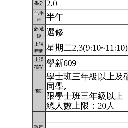
2.0
學分
全/半
半年
年
必/選
選修
修
上課
星期二2,3(9:10~11:10
時間
上課
學新609
地點
學士班三年級以上及
同學。
備註
限學士班三年級以上
總人數上限：20人
課程