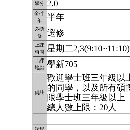
2.0
學分
全/半
半年
年
必/選
選修
修
上課
星期二2,3(9:10~11:10
時間
上課
學新705
地點
歡迎學士班三年級以
的同學，以及所有碩
備註
限學士班三年級以上
總人數上限：20人
課程