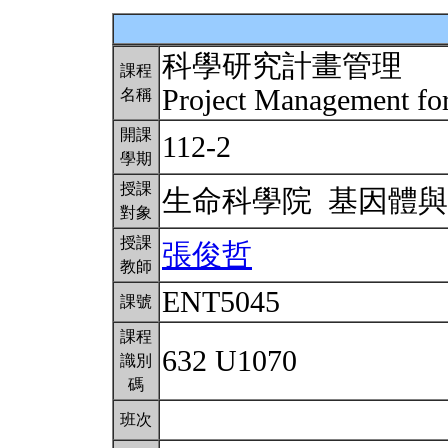
科學研究計畫管理
課程
Project Management for
名稱
開課
112-2
學期
授課
生命科學院 基因體
對象
授課
張俊哲
教師
ENT5045
課號
課程
632 U1070
識別
碼
班次