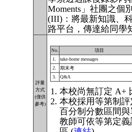
Moments」社團之個
(III)：將最新知
路平台，傳達給同學
No.
項目
1.
take-home messages
2.
期末考
3.
Q&A
評量
本校尚無訂定 A+
方式
(僅供
本校採用等第制評
參考)
百分制分數區間與
教師可依等第定義
區 (
連結
)。