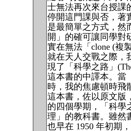
士無法再次來台授課
停開這門課與否，著
是最簡單之方式，然
開」的確可讓同學對
實在無法「clone (複製
就在天人交戰之際，
現了「科學之路」(The Art of
這本書的中譯本。當
時，我的焦慮頓時飛
這本書，佐以原文版
的四個學期，「科學
理」的教科書。雖然
也早在 1950 年初期，然而作