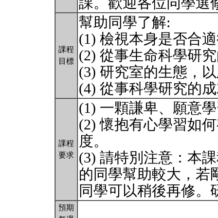
課。歡迎各位同學選
幫助同學了解:
(1) 檢視本身是否
課程
(2) 從事生命科學研
目標
(3) 研究室的生態
(4) 從事科學研究的
(1) 一顆謙卑、願
(2) 懷抱有心學習
度。
課程
(3) 請特別注意：
要求
的同學幫助較大，若
同學可以稍後再修。
預期