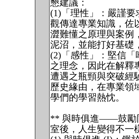
懇建議：
(1)「理性」：嚴謹
觀傳達專業知識，佐
澀難懂之原理與案例
泥沼，並能打好基礎
(2)「感性」：堅信
之理念，因此在解釋
遭遇之瓶頸與突破經
歷史緣由，在專業領
學們的學習熱忱。
** 與時俱進——鼓
室後，人生變得不一樣