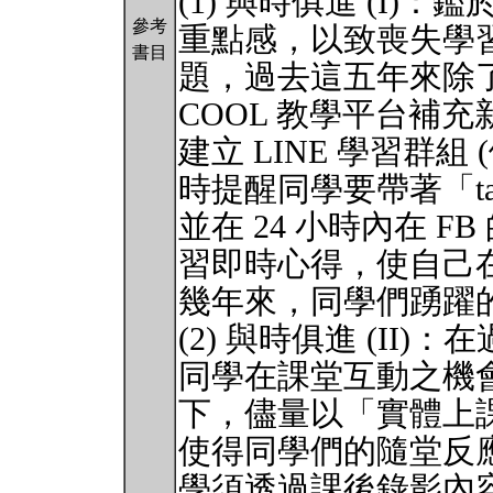
(1) 與時俱進 (I
參考
重點感，以致喪失學
書目
題，過去這五年來除了利
COOL 教學平台補
建立 LINE 學習群組 
時提醒同學要帶著「take
並在 24 小時內在 FB
習即時心得，使自己
幾年來，同學們踴躍
(2) 與時俱進 (II
同學在課堂互動之機
下，儘量以「實體上
使得同學們的隨堂反
學須透過課後錄影內