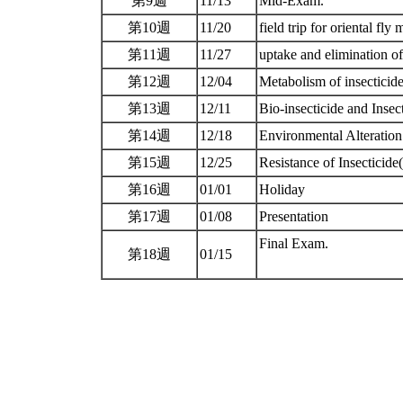
第9週
11/13
Mid-Exam.
第10週
11/20
field trip for oriental fly
第11週
11/27
uptake and elimination of
第12週
12/04
Metabolism of insecticid
第13週
12/11
Bio-insecticide and Insec
第14週
12/18
Environmental Alteration
第15週
12/25
Resistance of Insecticid
第16週
01/01
Holiday
第17週
01/08
Presentation
Final Exam.
第18週
01/15