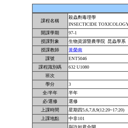
殺蟲劑毒理學
課程名稱
INSECTICIDE TOXICOLOG
開課學期
97-1
授課對象
生物資源暨農學院 昆蟲學系
授課教師
黃榮南
課號
ENT5046
課程識別碼
632 U1080
班次
學分
3
全/半年
半年
必/選修
選修
上課時間
星期四5,6,7,8,9(12:20~17:20)
上課地點
中非101
與許如君合開