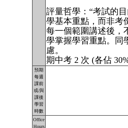
評量哲學：“考試的
學基本重點，而非考
每一個範圍講述後，
學掌握學習重點。同
慮。
期中考 2 次 (各佔 30
預期
每週
課前
或/與
課後
學習
時數
Office
Hours