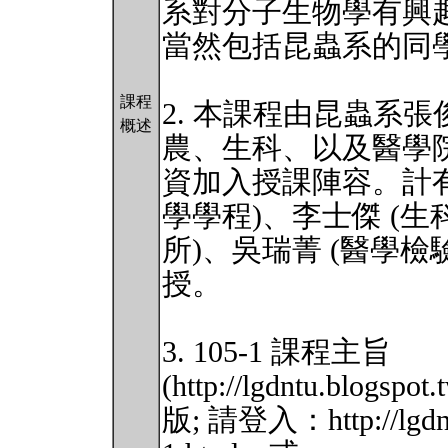
系對分子生物學有興趣
當然包括昆蟲系的同
課程
2. 本課程由昆蟲系
概述
農、生科、以及醫學
資加入授課陣容。計有
學學程)、李士傑 (生
所)、吳瑞菁 (醫學檢
授。
3. 105-1 課程主旨
(http://lgdntu.blogsp
版; 請登入：http://lgdntu