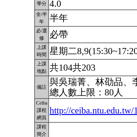
4.0
學分
全/半
半年
年
必/選
必帶
修
上課
星期二8,9(15:30~17:2
時間
上課
共104共203
地點
與吳瑞菁、林劭品、
備註
總人數上限：80人
Ceiba
http://ceiba.ntu.edu
課程
網頁
課程
簡介