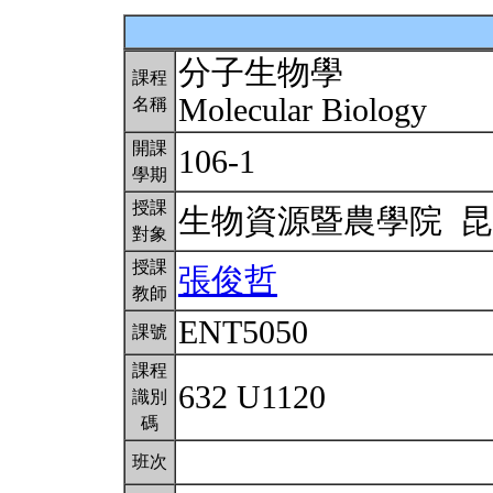
分子生物學
課程
Molecular Biology
名稱
開課
106-1
學期
授課
生物資源暨農學院 
對象
授課
張俊哲
教師
ENT5050
課號
課程
632 U1120
識別
碼
班次