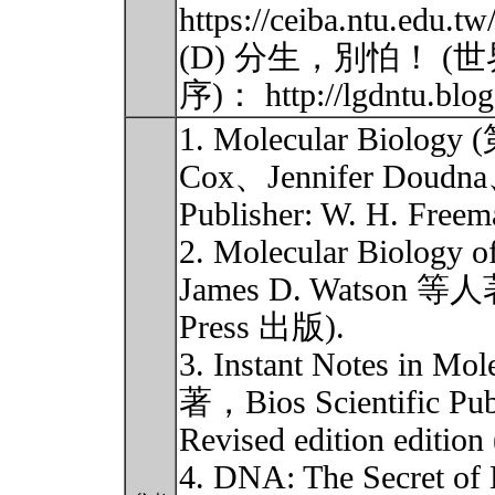
https://ceiba.ntu.edu.
(D) 分生，別怕！ (
序)： http://lgdntu.blo
1. Molecular Biolog
Cox、Jennifer Doudn
Publisher: W. H. Freem
2. Molecular Biolog
James D. Watson 
Press 出版).
3. Instant Notes in M
著，Bios Scientific Publ
Revised edition edition
4. DNA: The Secret 