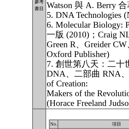
參考
Watson 與 A. Berry
書目
5. DNA Technologies (N
6. Molecular Biology: 
一版 (2010)；Craig N
Green R、Greider C
Oxford Publisher)
7. 創世第八天：二
DNA、二部曲 RNA、三部
of Creation:
Makers of the Revol
(Horace Freelan
No.
項目