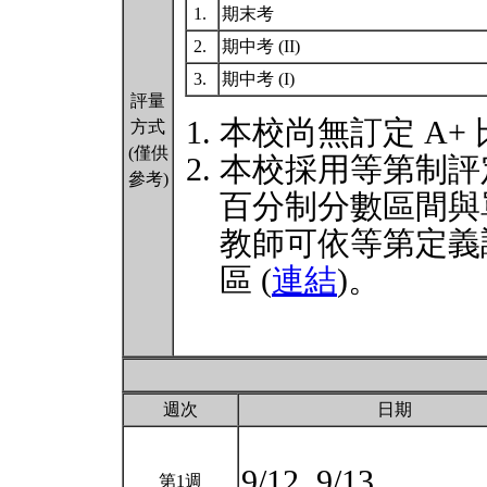
1.
期末考
2.
期中考 (II)
3.
期中考 (I)
評量
本校尚無訂定 A+
方式
(僅供
本校採用等第制評
參考)
百分制分數區間與
教師可依等第定義
區 (
連結
)。
週次
日期
9/12, 9/13
第1週