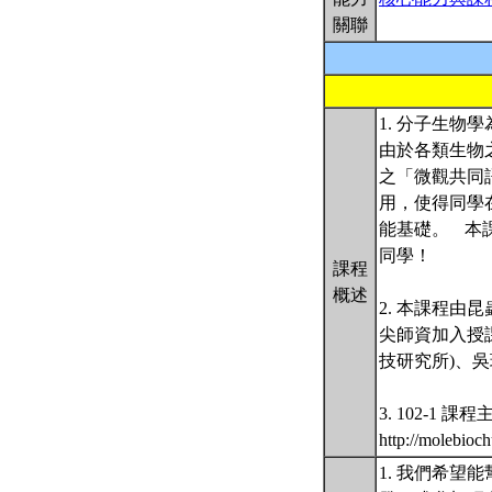
關聯
1. 分子生
由於各類生物
之「微觀共同
用，使得同學
能基礎。 本
同學！
課程
概述
2. 本課程
尖師資加入授課
技研究所)、吳
3. 102-1 課程主
http://molebioc
1. 我們希