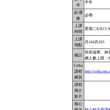
半年
年
必/選
必帶
修
上課
星期二8,9(15:30
時間
上課
共104共203
地點
與吳瑞菁、林
備註
總人數上限：8
Ceiba
課程
http://ceiba.n
網頁
課程
簡介
影片
核心
能力
核心能力與課