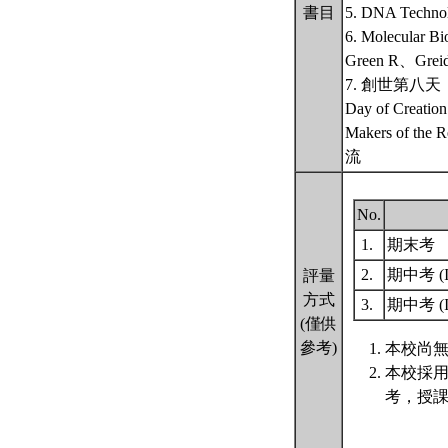
書目
5. DNA Technolo
6. Molecular 
Green R、Grei
7. 創世第八天
Day of Creation
Makers of th
流
No.
1.
期末考
2.
期中考 (I
評量
方式
3.
期中考 (I
(僅供
參考)
本校尚無
本校採
考，授課