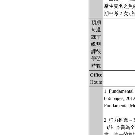
產生莫名之焦
期中考 2 次 (
預期
每週
課前
或/與
課後
學習
時數
Office
Hours
1. Fundamental
656 pages,
Fundament
2. 強力推薦 -- Mo
(註: 本書
書。唯一的負