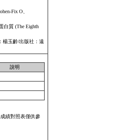
Cohen-Fix O、
(The Eighth
son)/譯者：楊玉齡/出版社：遠
說明
科成績對照表僅供參