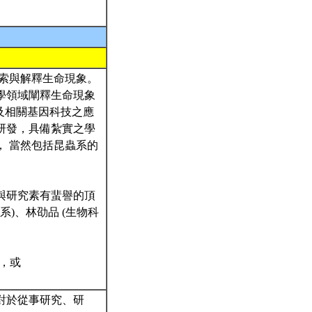
探索與解釋生命現象。
學領域闡釋生命現象
及相關基因科技之應
研發，具備紮實之學
， 當然包括昆蟲系的
與研究素有蜚譽的頂
系)、林劭品 (生物科
ml，或
對於從事研究、研