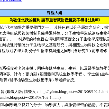
課程大綱
為確保您我的權利,請尊重智慧財產權及不得非法影印
物學為近代生物學之重要學門之一， 其特色在以分子層次之研究，
之遺傳組成與複製機制具備共通特性，分子生物學遂成為各生物
語言」。 本課程的特色旨在清晰闡釋基礎之分子生物學原理以
在爾後進行細胞分子生物學之基礎研究，與相關生物科技之進階
課程歡迎各學系對分子生物學有興趣之同學 (含研究生) 前來選修
由昆蟲系張俊哲老師主授，同時亦延聘生農、生科、以及醫學院教學
陣容。計有：張典顯 (基因體與系統生物學學程)、李士傑 (生科
瑞菁 (醫學檢驗暨生物技術學系) 等老師合授。
旨 (鋼鐵人版; 請登入：http://lgdntu.blogspot.tw/2013/08/102-1.ht
hunche.blogspot.tw/2013/08/102-1.html)
望能幫助同學建立良好的分子生物學實力，與激發學習的熱情。不管