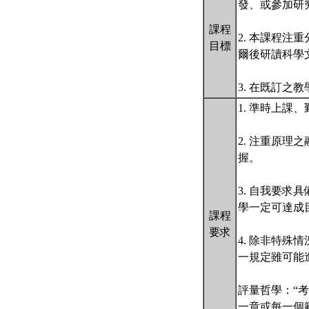
發、或參加研
課程
2. 本課程
目標
爾後研讀科學
3. 在既訂之
1. 準時上
2. 注重原
握。
3. 自我要
學一定可達成
課程
要求
4. 除非特
一規定雖可能
評量哲學：“
一章或每一個