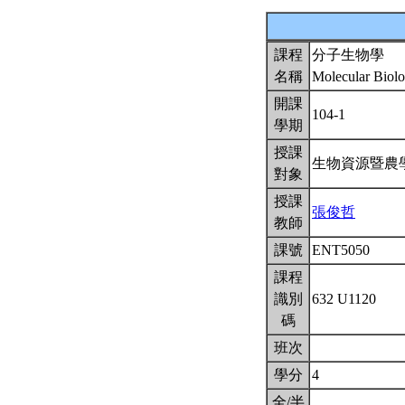
課程
分子生物學
名稱
Molecular Biol
開課
104-1
學期
授課
生物資源暨農
對象
授課
張俊哲
教師
課號
ENT5050
課程
識別
632 U1120
碼
班次
學分
4
全/半