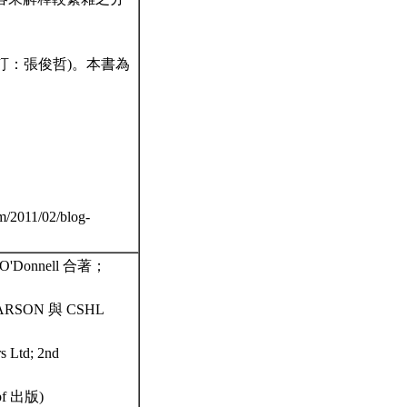
。
審訂：張俊哲)。本書為
11/02/blog-
l O'Donnell 合著；
PEARSON 與 CSHL
s Ltd; 2nd
opf 出版)