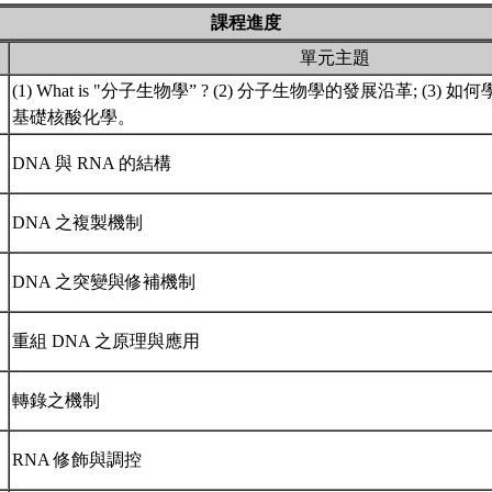
課程進度
單元主題
(1) What is "分子生物學” ? (2) 分子生物學的發展沿革; (3) 如何
基礎核酸化學。
DNA 與 RNA 的結構
DNA 之複製機制
DNA 之突變與修補機制
重組 DNA 之原理與應用
轉錄之機制
RNA 修飾與調控