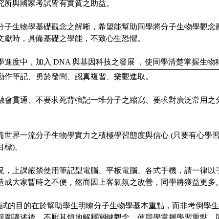
究所與國家考試皆有實質之助益。
注重分子生物學基礎觀念之解晰，希望能幫助同學將分子生物學觀念
文獻時，具備基礎之學能，不致心生恐懼。
教學進度中，加入 DNA 與基因科技之發展 ，使同學清楚掌握生
課、勤作筆記、勇於發問、認真複習、樂觀進取。
理之融會貫通、不要求死背強記一堆分子之縮寫、要求對廣泛常用之
求具備世界一流分子生物學實力之積極學習態度與信心 (只要有心學
目標)。
殊情況，上課嚴禁使用筆記型電腦、平板電腦、各式手機，請一律以
造成大家暫時之不便，然而因上客氣氛之改善，同學將獲益更多
考試的目的在於幫助學生明瞭分子生物學基本重點，而非考倒學生
範圍講述後，不厭其煩地解釋關鍵觀念，使同學掌握學習重點。