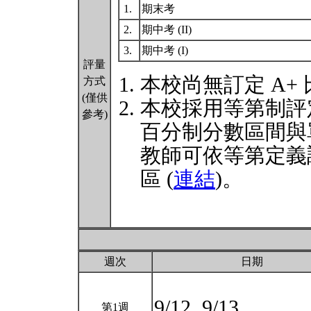
1.
期末考
2.
期中考 (II)
3.
期中考 (I)
評量
本校尚無訂定 A+
方式
(僅供
本校採用等第制評
參考)
百分制分數區間與
教師可依等第定義
區 (
連結
)。
週次
日期
9/12, 9/13
第1週