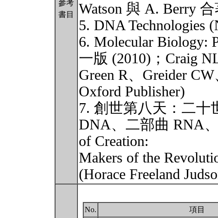
參考
Watson 與 A. Berry
書目
5. DNA Technologies (N
6. Molecular Biology: 
一版 (2010)；Craig N
Green R、Greider C
Oxford Publisher)
7. 創世第八天：二
DNA、二部曲 RNA、三部
of Creation:
Makers of the Revol
(Horace Freelan
No.
項目