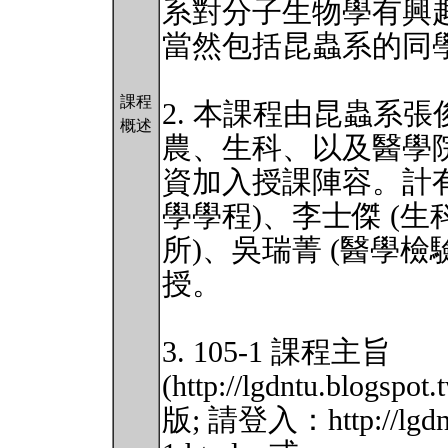
系對分子生物學有興趣
當然包括昆蟲系的同
課程
2. 本課程由昆蟲系
概述
農、生科、以及醫學
資加入授課陣容。計有
學學程)、李士傑 (生
所)、吳瑞菁 (醫學檢
授。
3. 105-1 課程主旨
(http://lgdntu.blogsp
版; 請登入：http://lgdntu