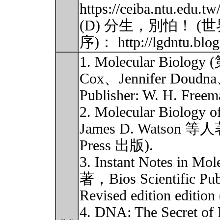
https://ceiba.ntu.edu.
(D) 分生，別怕！ (
序)： http://lgdntu.blo
1. Molecular Biolog
Cox、Jennifer Doudn
Publisher: W. H. Freem
2. Molecular Biolog
James D. Watson 
Press 出版).
3. Instant Notes in M
著，Bios Scientific Publ
Revised edition edition
4. DNA: The Secret 