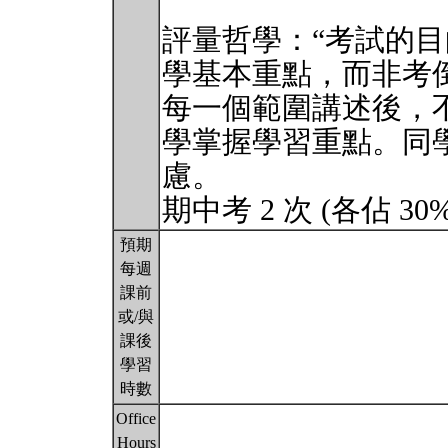
評量哲學：“考試的
學基本重點，而非考
每一個範圍講述後，
學掌握學習重點。同
慮。
期中考 2 次 (各佔 30
預期
每週
課前
或/與
課後
學習
時數
Office
Hours