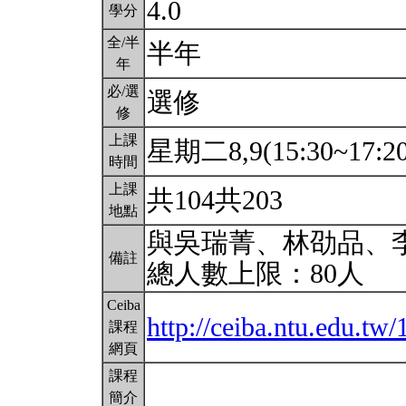
4.0
學分
全/半
半年
年
必/選
選修
修
上課
星期二8,9(15:30~17:2
時間
上課
共104共203
地點
與吳瑞菁、林劭品、
備註
總人數上限：80人
Ceiba
http://ceiba.ntu.edu
課程
網頁
課程
簡介