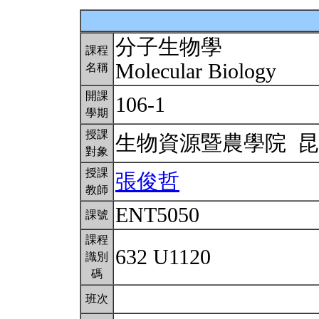
分子生物學
課程
Molecular Biology
名稱
開課
106-1
學期
授課
生物資源暨農學院 
對象
授課
張俊哲
教師
ENT5050
課號
課程
632 U1120
識別
碼
班次