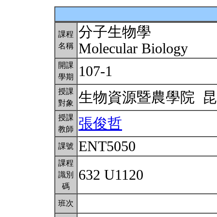
分子生物學
課程
Molecular Biology
名稱
開課
107-1
學期
授課
生物資源暨農學院 
對象
授課
張俊哲
教師
ENT5050
課號
課程
632 U1120
識別
碼
班次