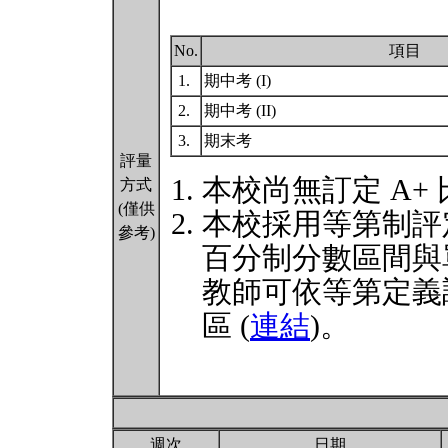
No.
項目
1.
期中考 (I)
2.
期中考 (II)
3.
期末考
評量
本校尚無訂定 A+
方式
(僅供
本校採用等第制評
參考)
百分制分數區間與
教師可依等第定義
區 (
連結
)。
週次
日期