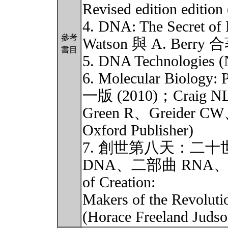
Revised edition edition
4. DNA: The Secret 
參考
Watson 與 A. Berry
書目
5. DNA Technologies (N
6. Molecular Biology: 
一版 (2010)；Craig N
Green R、Greider C
Oxford Publisher)
7. 創世第八天：二
DNA、二部曲 RNA、三部
of Creation:
Makers of the Revol
(Horace Freelan