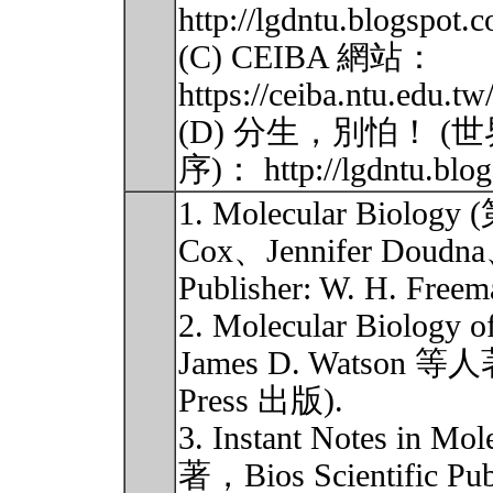
http://lgdntu.blogspot.
(C) CEIBA 網站：
https://ceiba.ntu.edu.
(D) 分生，別怕！ (
序)： http://lgdntu.blo
1. Molecular Biolog
Cox、Jennifer Doudn
Publisher: W. H. Freem
2. Molecular Biolog
James D. Watson 
Press 出版).
3. Instant Notes in M
著，Bios Scientific Publ