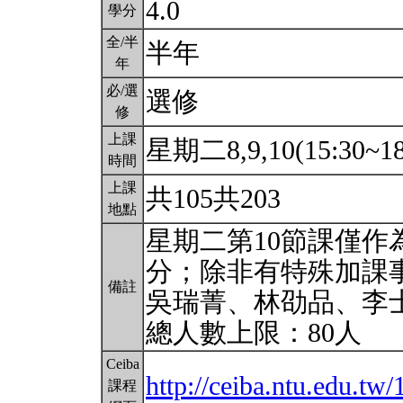
4.0
學分
全/半
半年
年
必/選
選修
修
上課
星期二8,9,10(15:30~18
時間
上課
共105共203
地點
星期二第10節課僅
分；除非有特殊加課
備註
吳瑞菁、林劭品、李
總人數上限：80人
Ceiba
http://ceiba.ntu.edu.t
課程