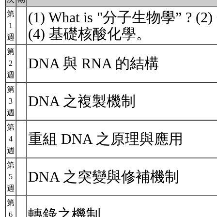
(1) What is "分子生物學” 
第
1
(4) 基礎核酸化學。
週
第
DNA 與 RNA 的結構
2
週
第
DNA 之複製機制
3
週
第
重組 DNA 之原理與應用
4
週
第
DNA 之突變與修補機制
5
週
第
轉錄之機制
6