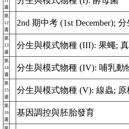
分生與模式物種 (I): 酵母菌
11
週
第
2nd 期中考 (1st December)
12
週
第
分生與模式物種 (III): 果蠅
13
週
第
分生與模式物種 (IV): 哺乳
14
週
第
分生與模式物種 (V): 線蟲;
15
週
第
基因調控與胚胎發育
16
週
第