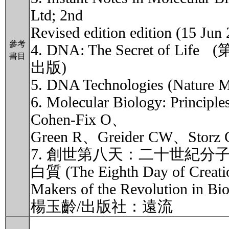
Ltd; 2nd
Revised edition edition (15 Jun
參考
4. DNA: The Secret of Life
書目
出版)
5. DNA Technologies (Nature M
6. Molecular Biology: Princ
Cohen-Fix O、
Green R、Greider CW、Storz 
7. 創世第八天：二十世紀分子
白質 (The Eighth Day of Creati
Makers of the Revolution i
楊玉齡/出版社：遠流