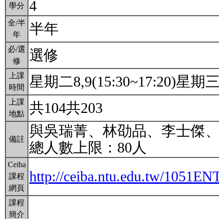
4
學分
全/半
半年
年
必/選
選修
修
上課
星期二8,9(15:30~17:20)星期三9,
時間
上課
共104共203
地點
與吳瑞菁、林劭品、李士傑
備註
總人數上限：80人
Ceiba
http://ceiba.ntu.edu.tw/1051
課程
網頁
課程
簡介