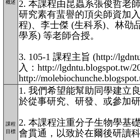
2. 本課程由昆蟲系張俊哲
概述
研究素有蜚譽的頂尖師資加入
程)、李士傑 (生科系)、林劭
學系) 等老師合授。
3. 105-1 課程主旨 (http://lgdn
入：http://lgdntu.blogspot.tw/
http://molebiochunche.blogspot
1. 我們希望能幫助同學建
於從事研究、研發、或參加
2. 本課程注重分子生物學
課程
會貫通，以致於在爾後研讀
目標