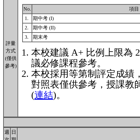
No.
項目
1.
期中考 (I)
2.
期中考 (II)
3.
期末考
評量
本校建議 A+ 比例上限為
方式
(僅供
議必修課程參考。
參考)
本校採用等第制評定成績
對照表僅供參考，授課教
(
連結
)。
週
日
次
期