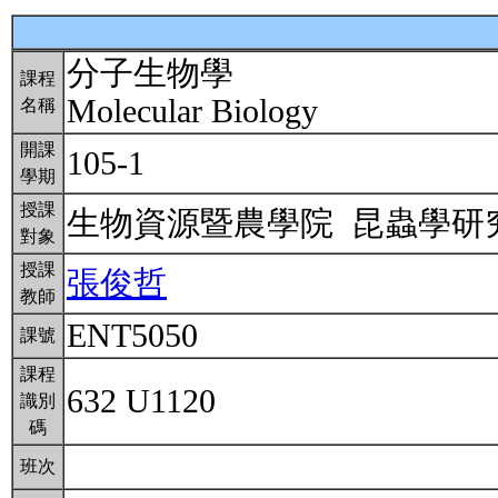
分子生物學
課程
Molecular Biology
名稱
開課
105-1
學期
授課
生物資源暨農學院 昆蟲學
對象
授課
張俊哲
教師
ENT5050
課號
課程
632 U1120
識別
碼
班次