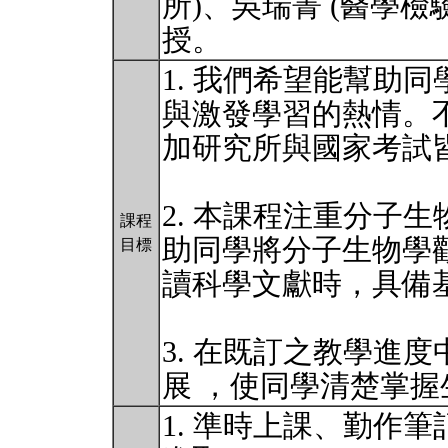
所)、吳瑞菁 (醫學檢
授。
1. 我們希望能幫助
與激發學習的熱情。
加研究所與國家考試
2. 本課程注重分子
課程
助同學將分子生物學
目標
讀科學文獻時，具備
3. 在既訂之教學進度
展 ，使同學清楚掌
1. 準時上課、勤作