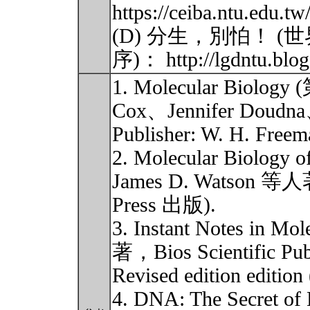
https://ceiba.ntu.edu.
(D) 分生，別怕！ (
序)： http://lgdntu.blo
1. Molecular Biolog
Cox、Jennifer Doudn
Publisher: W. H. Freem
2. Molecular Biolog
James D. Watson 
Press 出版).
3. Instant Notes in M
著，Bios Scientific Publ
Revised edition edition
4. DNA: The Secret 