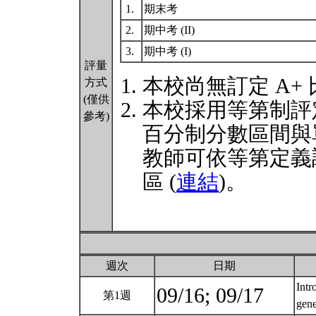
1.
期末考
2.
期中考 (II)
3.
期中考 (I)
評量
本校尚無訂定 A+
方式
(僅供
本校採用等第制評
參考)
百分制分數區間與
教師可依等第定義
區 (
連結
)。
週次
日期
Intr
09/16; 09/17
第1週
gene