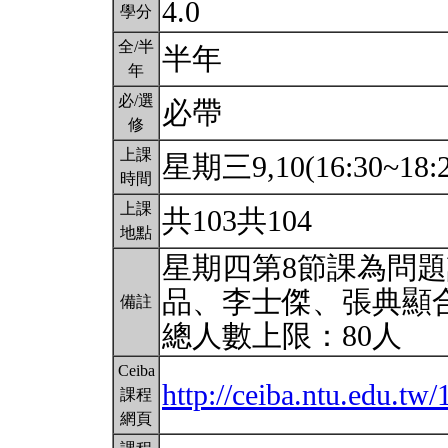
4.0
學分
全/半
半年
年
必/選
必帶
修
上課
星期三9,10(16:30~18:
時間
上課
共103共104
地點
星期四第8節課為問
品、李士傑、張典顯
備註
總人數上限：80人
Ceiba
http://ceiba.ntu.edu.
課程
網頁