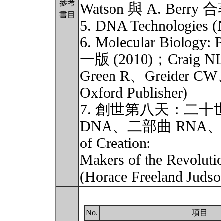
參考
Watson 與 A. Berry
書目
5. DNA Technologies (N
6. Molecular Biology: 
一版 (2010)；Craig N
Green R、Greider C
Oxford Publisher)
7. 創世第八天：二
DNA、二部曲 RNA、三部
of Creation:
Makers of the Revol
(Horace Freelan
No.
項目