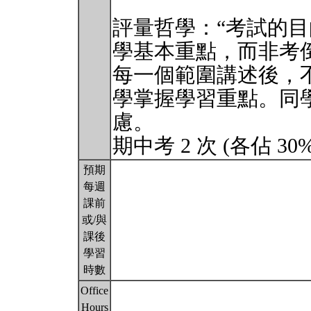
評量哲學：“考試的
學基本重點，而非考
每一個範圍講述後，
學掌握學習重點。同
慮。
期中考 2 次 (各佔 30
預期
每週
課前
或/與
課後
學習
時數
Office
Hours