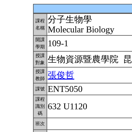
分子生物學
課程
Molecular Biology
名稱
開課
109-1
學期
授課
生物資源暨農學院 
對象
授課
張俊哲
教師
ENT5050
課號
課程
632 U1120
識別
碼
班次