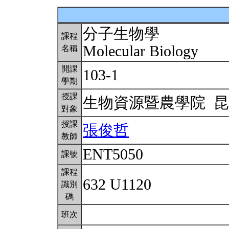
分子生物學
課程
Molecular Biology
名稱
開課
103-1
學期
授課
生物資源暨農學院 
對象
授課
張俊哲
教師
ENT5050
課號
課程
632 U1120
識別
碼
班次