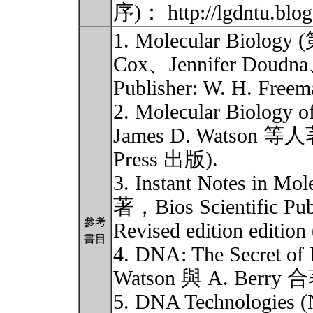
序)： http://lgdntu.blo
1. Molecular Biolog
Cox、Jennifer Doudn
Publisher: W. H. Freem
2. Molecular Biolog
James D. Watson 
Press 出版).
3. Instant Notes in M
著，Bios Scientific Publ
參考
Revised edition edition
書目
4. DNA: The Secret 
Watson 與 A. Berry
5. DNA Technologies (N