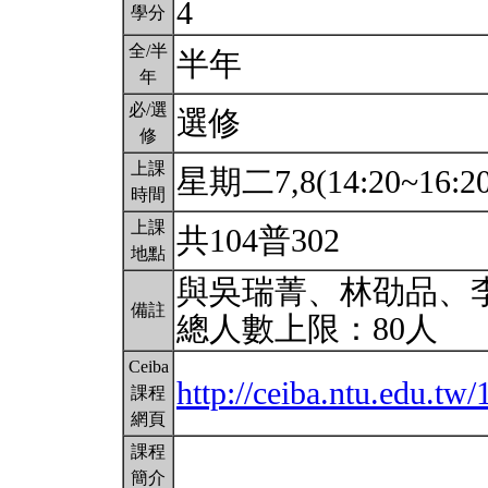
4
學分
全/半
半年
年
必/選
選修
修
上課
星期二7,8(14:20~16:2
時間
上課
共104普302
地點
與吳瑞菁、林劭品、
備註
總人數上限：80人
Ceiba
http://ceiba.ntu.edu
課程
網頁
課程
簡介