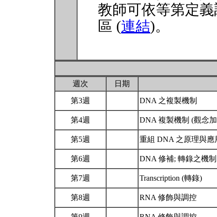
教師可依等第定義
區 (
連結
)。
週次
日期
第3週
DNA 之複製機制
第4週
DNA 複製機制 (觀念
第5週
重組 DNA 之原理與
第6週
DNA 修補; 轉錄之機
第7週
Transcription (轉錄)
第8週
RNA 修飾與調控
第9週
RNA 修飾與調控