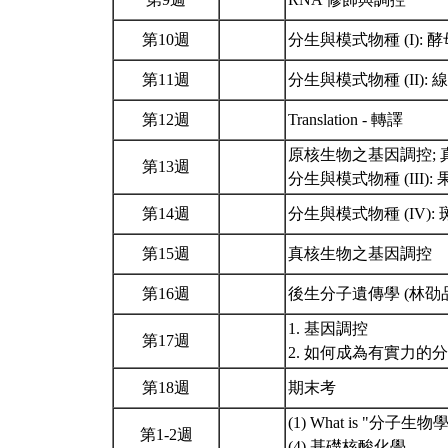
第10週
分生與模式物種 (I): 
第11週
分生與模式物種 (II):
第12週
Translation - 轉譯
原核生物之基因調控;
第13週
分生與模式物種 (III):
第14週
分生與模式物種 (IV):
第15週
真核生物之基因調控
第16週
後生分子遺傳學 (林劭
1. 基因調控
第17週
2. 如何成為有實力的
第18週
期末考
(1) What is "分子
第1-2週
(4) 基礎核酸化學。