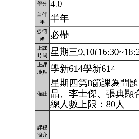
4.0
學分
全/半
半年
年
必/選
必帶
修
上課
星期三9,10(16:30~18:
時間
上課
學新614學新614
地點
星期四第8節課為問
品、李士傑、張典顯
備註
總人數上限：80人
課程
簡介