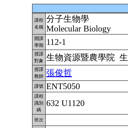
分子生物學
課程
Molecular Biology
名稱
開課
112-1
學期
授課
生物資源暨農學院 
對象
授課
張俊哲
教師
ENT5050
課號
課程
632 U1120
識別
碼
班次