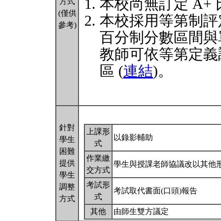
本校尚無訂定 A+
方式
(僅供
本校採用等第制評
參考)
百分制分數區間與
教師可依等第定義
區 (
連結
)。
針對
上課形
以錄影輔助
學生
式
困難
作業繳
提供
學生與授課老師協議改以其他
交方式
學生
考試形
調整
考試取代書面(口頭)報告
式
方式
其他
由師生雙方議定