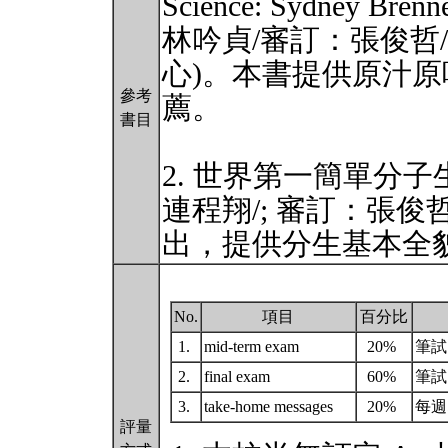
Science: Sydney Br
林吟貞/審訂：張俊哲
心)。本書提供原汁
參考
薦。
書目
2. 世界第一簡單分子
連程翔/; 審訂：張俊
出，提供分生基本全
No.
項目
百分比
1.
mid-term exam
20%
筆試
2.
final exam
60%
筆試 (
3.
take-home messages
20%
每週
評量