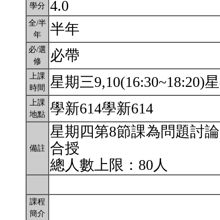
4.0
學分
全/半
半年
年
必/選
必帶
修
上課
星期三9,10(16:30~18:20)星
時間
上課
學新614學新614
地點
星期四第8節課為問題討
合授
備註
總人數上限：80人
課程
簡介