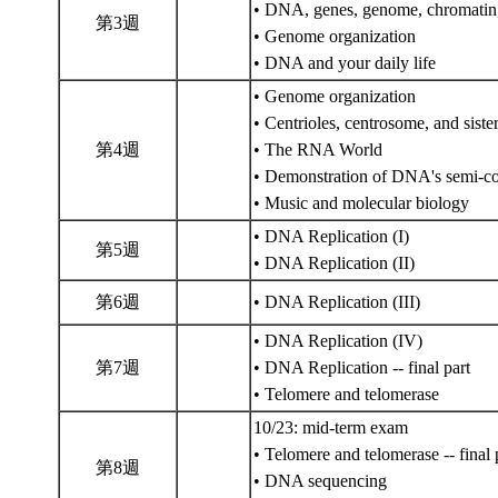
• DNA, genes, genome, chromati
第3週
• Genome organization
• DNA and your daily life
• Genome organization
• Centrioles, centrosome, and siste
第4週
• The RNA World
• Demonstration of DNA's semi-con
• Music and molecular biology
• DNA Replication (I)
第5週
• DNA Replication (II)
第6週
• DNA Replication (III)
• DNA Replication (IV)
第7週
• DNA Replication -- final part
• Telomere and telomerase
10/23: mid-term exam
• Telomere and telomerase -- final 
第8週
• DNA sequencing