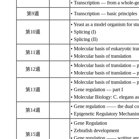
• Transcription — from a whole-g
第9週
• Transcription — basic principle
• Yeast as a model organism for st
第10週
• Splicing (I)
• Splicing (II)
• Molecular basis of eukaryotic tra
第11週
• Molecular basis of translation
• Molecular basis of translation -- p
第12週
• Molecular basis of translation -- p
• Molecular basis of translation -- 
第13週
• Gene regulation — part I
• Molecular Biology: C. elegans a
• Gene regulation —— the dual con
第14週
• Epigenetic Regulatory Mechan
• Gene Regulation
• Zebrafish development
第15週
• Gene regulation —— writing and 