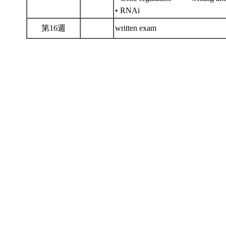
• RNAi
第16週
written exam