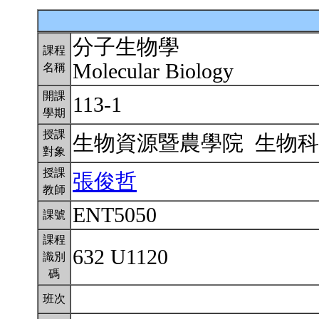
分子生物學
課程
Molecular Biology
名稱
開課
113-1
學期
授課
生物資源暨農學院 生物
對象
授課
張俊哲
教師
ENT5050
課號
課程
632 U1120
識別
碼
班次