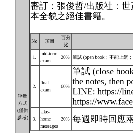
審訂：張俊哲/出版社：世
本全貌之絕佳書籍。
百分
No.
項目
比
mid-term
1.
20%
筆試 (open book；不能
exam
筆試 (close book)
the notes, then 
final
2.
60%
LINE: https://
exam
評量
https://www.fa
方式
(僅供
take-
每週即時回應
參考)
3.
home
20%
messages