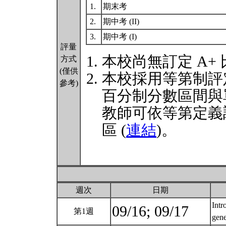
1.
期末考
2.
期中考 (II)
3.
期中考 (I)
評量
本校尚無訂定 A+
方式
(僅供
本校採用等第制評
參考)
百分制分數區間與
教師可依等第定義
區 (
連結
)。
週次
日期
Intr
09/16; 09/17
第1週
gene