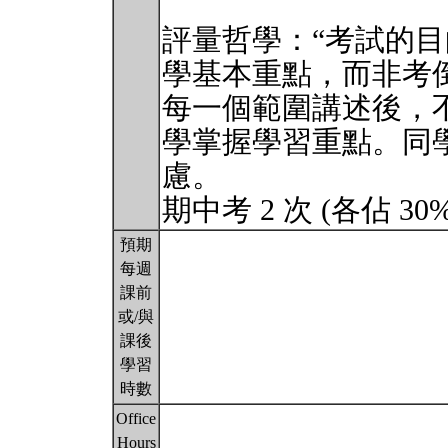
評量哲學：“考試的
學基本重點，而非考
每一個範圍講述後，
學掌握學習重點。同
慮。
期中考 2 次 (各佔 30
預期
每週
課前
或/與
課後
學習
時數
Office
Hours