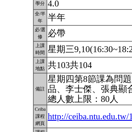
4.0
學分
全/半
半年
年
必/選
必帶
修
上課
星期三9,10(16:30~18:
時間
上課
共103共104
地點
星期四第8節課為問
品、李士傑、張典顯
備註
總人數上限：80人
Ceiba
http://ceiba.ntu.edu.
課程
網頁