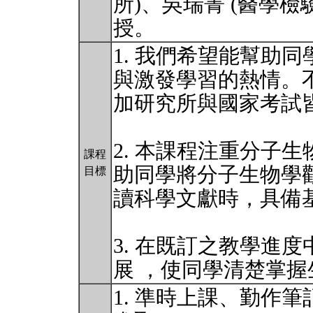
所)、吳瑞菁 (醫學檢
授。
1. 我們希望能幫助
與激發學習的熱情。
加研究所與國家考試
2. 本課程注重分子
課程
助同學將分子生物學
目標
讀科學文獻時，具備
3. 在既訂之教學進度
展 ，使同學清楚掌
1. 準時上課、勤作