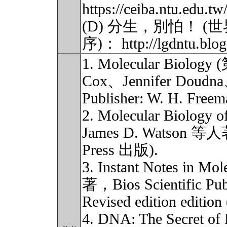
https://ceiba.ntu.edu.
(D) 分生，別怕！ (
序)： http://lgdntu.blo
1. Molecular Biolog
Cox、Jennifer Doudn
Publisher: W. H. Freem
2. Molecular Biolog
James D. Watson 
Press 出版).
3. Instant Notes in M
著，Bios Scientific Publ
Revised edition edition
4. DNA: The Secret 