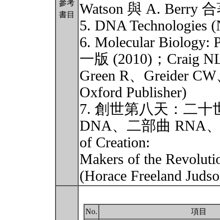
參考
Watson 與 A. Berry
書目
5. DNA Technologies (N
6. Molecular Biology: 
一版 (2010)；Craig N
Green R、Greider C
Oxford Publisher)
7. 創世第八天：二
DNA、二部曲 RNA、三部
of Creation:
Makers of the Revol
(Horace Freelan
No.
項目