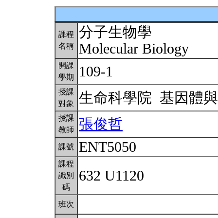
分子生物學
課程
Molecular Biology
名稱
開課
109-1
學期
授課
生命科學院 基因體
對象
授課
張俊哲
教師
ENT5050
課號
課程
632 U1120
識別
碼
班次