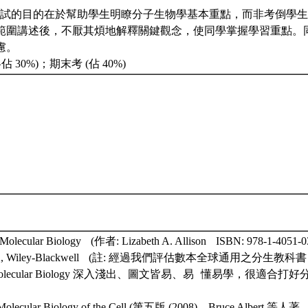
考試的目的在於幫助學生明瞭分子生物學基本重點，而非考倒學生
範圍講述後，不厭其煩地解釋關鍵觀念，使同學掌握學習重點。
慮。
各佔 30%)；期末考 (佔 40%)
 Molecular Biology (作者: Lizabeth A. Allison ISBN: 978-1-4051-0
 2012, Wiley-Blackwell (註: 經過我們評估數本全球通用之分生教科書
al Molecular Biology 深入淺出、圖文皆易、易 懂易學，很適合打
lecular Biology of the Cell (第五版 (2008)，Bruce Albert 等人著，