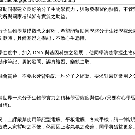
hunche.blogspot.tw/2013/08/102-1.html)
望能幫助同學建立良好的分子生物學實力，與激發學習的熱情。不管
究所與國家考試皆有實質之助益。
注重分子生物學基礎觀念之解晰，希望能幫助同學將分子生物學觀念
文獻時，具備基礎之學能，不致心生恐懼。
教學進度中，加入 DNA 與基因科技之發展 ，使同學清楚掌握生
課、勤作筆記、勇於發問、認真複習、樂觀進取。
理之融會貫通、不要求死背強記一堆分子之縮寫、要求對廣泛常用之
求具備世界一流分子生物學實力之積極學習態度與信心 (只要有心學
目標)。
殊情況，上課嚴禁使用筆記型電腦、平板電腦、各式手機，請一律以
造成大家暫時之不便，然而因上客氣氛之改善，同學將獲益更多