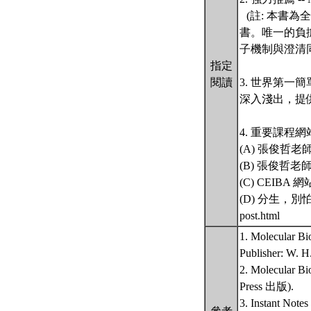
(註: 本書
書。唯一的負
子機制與澄清
指定
閱讀
3. 世界第一
深入淺出，提
4. 重要課程網
(A) 張俊哲老師分子
(B) 張俊哲老師實驗
(C) CEIBA 網站：
(D) 分生，別怕！ 
post.html
1. Molecular 
Publisher: W. H
2. Molecular
Press 出版).
3. Instant Note