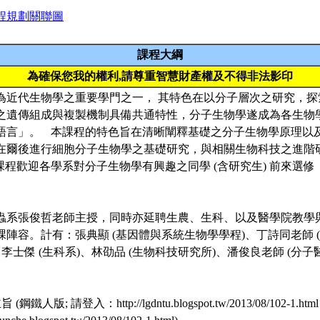
程規劃關聯圖
課程大綱
為確保您我的權利,請尊重智慧財產權及不得非法影印
物學為近代生物學之重要學門之一， 其特色在以分子層次之研究，
之遺傳組成與複製機制具備共通特性，分子生物學遂成為各生物
語言」。 本課程的特色旨在清晰闡釋基礎之分子生物學原理以
在爾後進行細胞分子生物學之基礎研究，與相關生物科技之進階
課程歡迎各學系對分子生物學有興趣之同學 (含研究生) 前來選修
由昆蟲系張俊哲老師主授，同時亦延聘生農、生科、以及醫學院教學
陣容。計有：張典顯 (基因體與系統生物學學程)、丁詩同老師 
、李士傑 (生科系)、林劭品 (生物科技研究所)、潘俊良老師 (分子
旨 (鋼鐵人版; 請登入：http://lgdntu.blogspot.tw/2013/08/102-1.ht