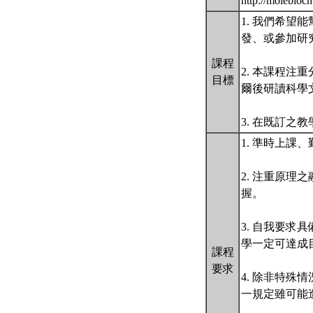
http://molebioc
1. 我們希
發、或參加研
課程
2. 本課程
目標
爾後研讀科學
3. 在既訂之
1. 準時上
2. 注重原
握。
3. 自我要
學一定可達成
課程
要求
4. 除非特
一規定雖可能