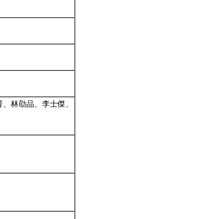
瑞菁、林劭品、李士傑、