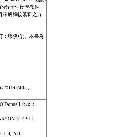
懷的分子生物學教科
容來解釋較繁雜之分
。
審訂：張俊哲)。本書為
11/02/blog-
l O'Donnell 合著；
PEARSON 與 CSHL
s Ltd; 2nd