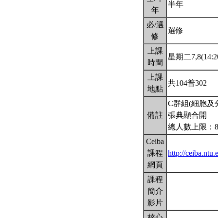
半年
年
必/選
選修
修
上課
星期二7,8(14:20
時間
上課
共104普302
地點
C群組(細胞
備註
張典顯合開
總人數上限：8
Ceiba
課程
http://ceiba.n
網頁
課程
簡介
影片
核心