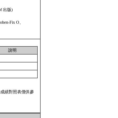
opf 出版)
Cohen-Fix O、
說明
科成績對照表僅供參