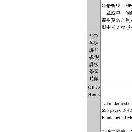
評量哲學：“
一章或每一個
產生莫名之焦
期中考 2 次 (
預期
每週
課前
或/與
課後
學習
時數
Office
Hours
1. Fundamental
656 pages,
Fundament
2. 強力推薦 -- Mo