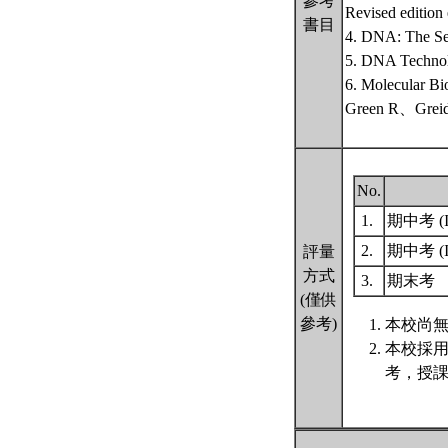
參考
Revised edition 
書目
4. DNA: The 
5. DNA Technolo
6. Molecular 
Green R、Grei
No.
1.
期中考 (I
2.
期中考 (I
評量
方式
3.
期末考
(僅供
參考)
本校尚無
本校採
考，授課