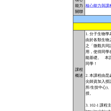
能力
核心能力與課
關聯
1. 分子生
由於各類生物
之「微觀共同
用，使得同學
能基礎。 本
同學！
課程
概述
2. 本課程
尖師資加入授課
所/生技中心)
授。
3. 102-1 課程主