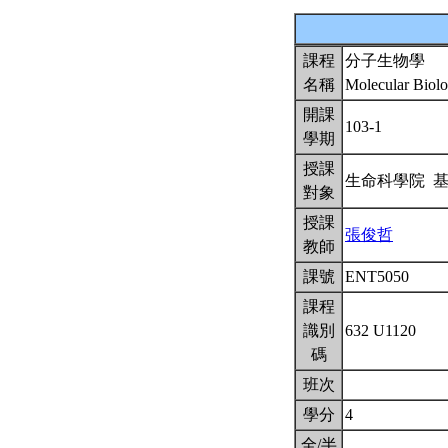
課程
分子生物學
名稱
Molecular Biol
開課
103-1
學期
授課
生命科學院 
對象
授課
張俊哲
教師
課號
ENT5050
課程
識別
632 U1120
碼
班次
學分
4
全/半