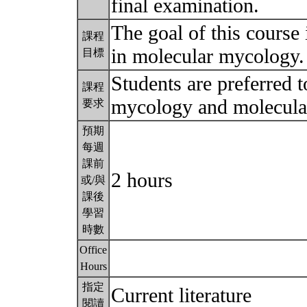
final examination.
The goal of this course 
課程
in molecular mycology
目標
Students are preferred 
課程
mycology and molecula
要求
預期
每週
課前
2 hours
或/與
課後
學習
時數
Office
Hours
指定
Current literature
閱讀