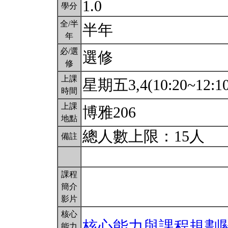
1.0
學分
全/半
半年
年
必/選
選修
修
上課
星期五3,4(10:20~12:1
時間
上課
博雅206
地點
總人數上限：15人
備註
課程
簡介
影片
核心
核心能力與課程規劃
能力