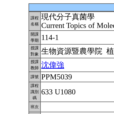
現代分子真菌學
課程
Current Topics of Mol
名稱
開課
114-1
學期
授課
生物資源暨農學院 
對象
授課
沈偉強
教師
PPM5039
課號
課程
633 U1080
識別
碼
班次