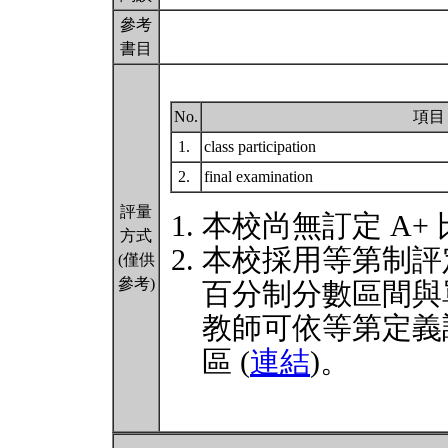
參考
書目
No.
項目
1.
class participation
2.
final examination
評量
本校尚無訂定 A+
方式
本校採用等第制評
(僅供
參考)
百分制分數區間與
教師可依等第定義
區 (
連結
)。