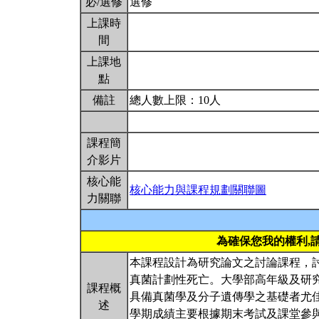
必/選修
選修
上課時
間
上課地
點
備註
總人數上限：10人
課程簡
介影片
核心能
核心能力與課程規劃關聯圖
力關聯
為確保您我的權利,
本課程設計為研究論文之討論課程，
真菌計劃性死亡。大學部高年級及研
課程概
具備真菌學及分子遺傳學之基礎者尤
述
學期成績主要根據期末考試及課堂參