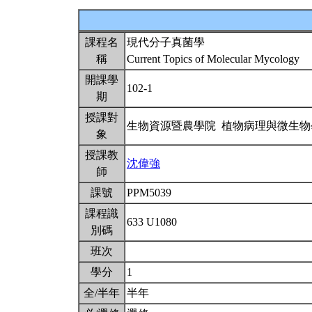
課程名
現代分子真菌學
稱
Current Topics of Molecular Mycology
開課學
102-1
期
授課對
生物資源暨農學院 植物病理與微生
象
授課教
沈偉強
師
課號
PPM5039
課程識
633 U1080
別碼
班次
學分
1
全/半年
半年