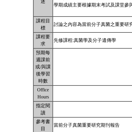
述
學期成績主要根據期末考試及課堂參
課程目
討論之內容為當前分子真菌之重要研
標
課程要
先修課程:真菌學及分子遺傳學
求
預期每
週課前
或/與課
後學習
時數
Office
Hours
指定閱
讀
參考書
當前分子真菌重要研究期刊報告
目