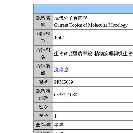
課程名
現代分子真菌學
稱
Current Topics of Molecular Mycology
開課學
104-1
期
授課對
生物資源暨農學院 植物病理與微生
象
授課教
沈偉強
師
課號
PPM5039
課程識
633EU1080
別碼
班次
學分
1
全/半年
半年