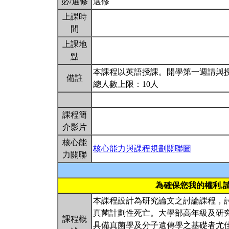
必/選修
選修
上課時
間
上課地
點
本課程以英語授課。開學第一週請與
備註
總人數上限：10人
課程簡
介影片
核心能
核心能力與課程規劃關聯圖
力關聯
為確保您我的權利,
本課程設計為研究論文之討論課程，
真菌計劃性死亡。大學部高年級及研
課程概
具備真菌學及分子遺傳學之基礎者尤