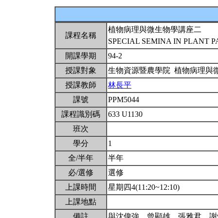
植物病理與微生物學講座二
課程名稱
SPECIAL SEMINA IN PLANT 
開課學期
94-2
授課對象
生物資源暨農學院 植物病理與
授課教師
林長平
課號
PPM5044
課程識別碼
633 U1130
班次
學分
1
全/半年
半年
必/選修
選修
上課時間
星期四4(11:20~12:10)
上課地點
備註
與沈偉強、曾顯雄、張雅君、謝