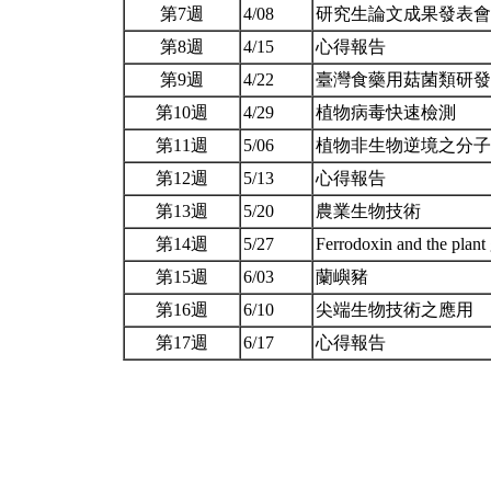
第7週
4/08
研究生論文成果發表會 (Pa
第8週
4/15
心得報告
第9週
4/22
臺灣食藥用菇菌類研
第10週
4/29
植物病毒快速檢測
第11週
5/06
植物非生物逆境之分
第12週
5/13
心得報告
第13週
5/20
農業生物技術
第14週
5/27
Ferrodoxin and the plant
第15週
6/03
蘭嶼豬
第16週
6/10
尖端生物技術之應用
第17週
6/17
心得報告