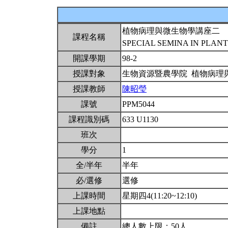
植物病理與微生物學講座二
課程名稱
SPECIAL SEMINA IN PLAN
開課學期
98-2
授課對象
生物資源暨農學院 植物病理
授課教師
陳昭瑩
課號
PPM5044
課程識別碼
633 U1130
班次
學分
1
全/半年
半年
必/選修
選修
上課時間
星期四4(11:20~12:10)
上課地點
備註
總人數上限：50人