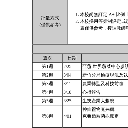
本校尚無訂定 A+ 比例
評量方式
本校採用等第制評定成
(僅供參考)
表僅供參考，授課教師
週次
日期
第1週
2/25
亞蔬-世界蔬菜中心參
第2週
3/04
新竹分局檢疫現況及
第3週
3/11
農業轉型及科技前瞻
第4週
3/18
心得報告
第5週
3/25
生技產業大趨勢
神仙禮物克弗爾:
第6週
4/01
克弗爾粒菌株鑑定