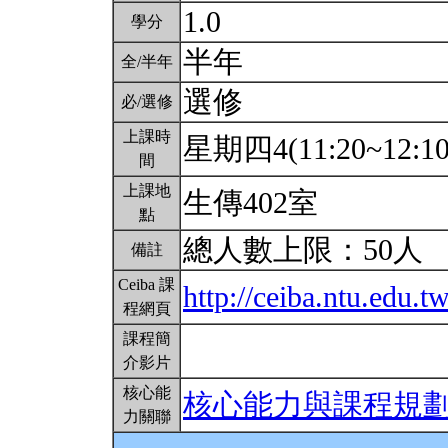
1.0
學分
半年
全/半年
選修
必/選修
上課時
星期四4(11:20~12:1
間
上課地
生傳402室
點
總人數上限：50人
備註
Ceiba 課
http://ceiba.ntu.edu
程網頁
課程簡
介影片
核心能
核心能力與課程規
力關聯