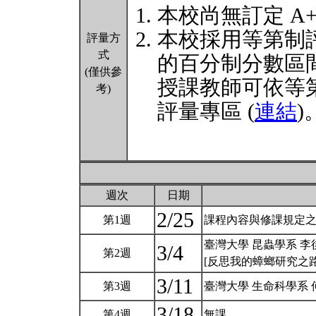
本校尚無訂定 A
本校採用等第制
評量方
式
的百分制分數區
(僅供參
授課教師可依等
考)
評量專區 (
連結
)
週次
日期
2/25
第1週
課程內容與修課規定
臺灣大學 昆蟲學系 李
3/4
第2週
[反思我的蟑螂研究之
3/11
第3週
臺灣大學 生命科學系 
3/18
第4週
無課