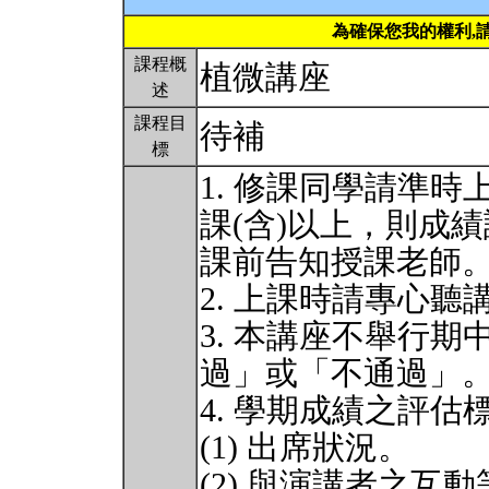
為確保您我的權利,
課程概
植微講座
述
課程目
待補
標
1. 修課同學請準
課(含)以上，則成
課前告知授課老師
2. 上課時請專心
3. 本講座不舉行
過」或「不通過」
4. 學期成績之評估
(1) 出席狀況。
(2) 與演講者之互