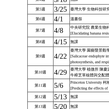
3/25
第5週
臺灣大學 生物科技研
4/1
第6週
溫書假
中央研究院 農業生物科
4/8
第7週
[Elucidating banana resi
4/15
第8週
無課
臺灣大學 園藝暨景觀學
4/22
第9週
[Salicaceae endophyte imp
photosynthesis, and respi
臺灣大學 植微所 陳慶
4/29
第10週
牛樟芝單核體與交配
Princeton Universit
5/6
第11週
[Predicting the effects 
5/13
第12週
無課
5/20
第13週
無課