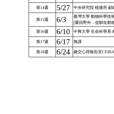
5/27
第14週
中央研究院 植微所 顧
臺灣大學 動物科學技術
6/3
第15週
[重回野外：從馴化動
6/10
第16週
中興大學 生命科學系 
6/17
第17週
無課
6/24
第18週
繳交心得報告至CEIB