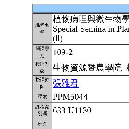
植物病理與微生物
課程名
Special Semina in Pl
稱
(Ⅱ)
開課學
109-2
期
授課對
生物資源暨農學院
象
授課教
張雅君
師
PPM5044
課號
課程識
633 U1130
別碼
班次