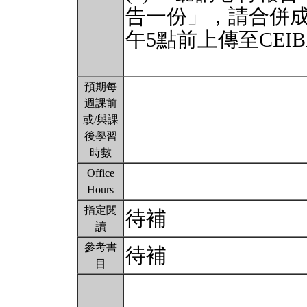
告一份」，請合併成一
午5點前上傳至CEI
預期每
週課前
或/與課
後學習
時數
Office
Hours
指定閱
待補
讀
參考書
待補
目