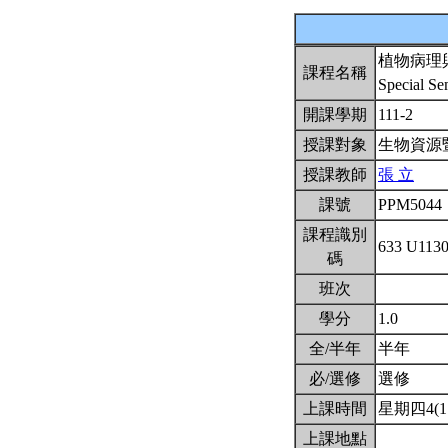
植物病理
課程名稱
Special Se
開課學期
111-2
授課對象
生物資源
授課教師
張 立
課號
PPM5044
課程識別
633 U113
碼
班次
學分
1.0
全/半年
半年
必/選修
選修
上課時間
星期四4(11
上課地點