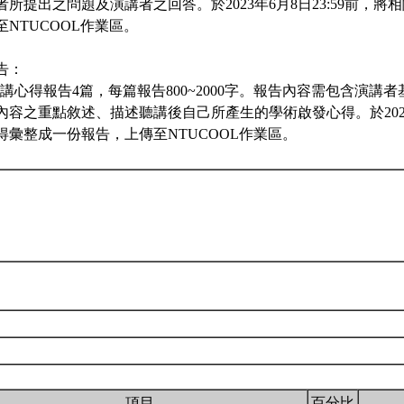
者所提出之問題及演講者之回答。於2023年6月8日23:59前，
NTUCOOL作業區。
報告：
寫聽講心得報告4篇，每篇報告800~2000字。報告內容需包含演講
內容之重點敘述、描述聽講後自己所產生的學術啟發心得。於2023年
得彙整成一份報告，上傳至NTUCOOL作業區。
項目
百分比