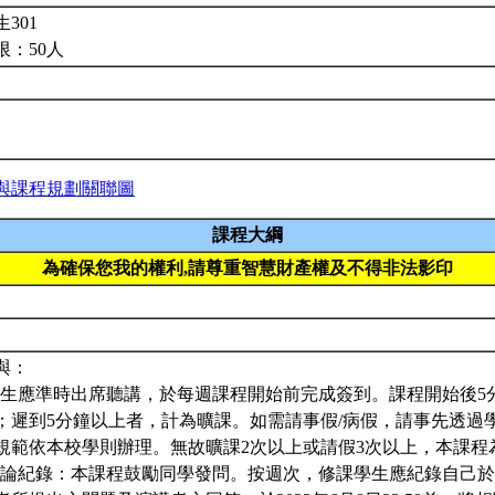
301
限：50人
與課程規劃關聯圖
課程大綱
為確保您我的權利,請尊重智慧財產權及不得非法影印
參與：
修課學生應準時出席聽講，於每週課程開始前完成簽到。課程開始後
；遲到5分鐘以上者，計為曠課。如需請事假/病假，請事先透過
規範依本校學則辦理。無故曠課2次以上或請假3次以上，本課程
參與討論紀錄：本課程鼓勵同學發問。按週次，修課學生應紀錄自己