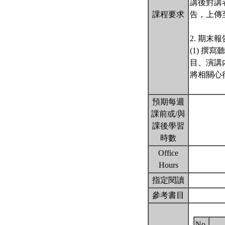
講後對講
課程要求
告，上傳至
2. 期末
(1) 撰
目、演講
將相關心
預期每週
課前或/與
課後學習
時數
Office
Hours
指定閱讀
參考書目
No.