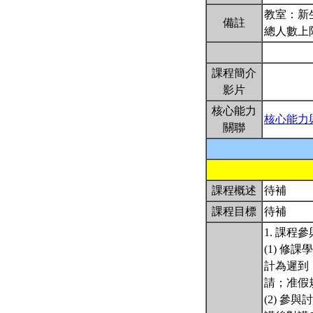
教室：新生
備註
總人數上
課程簡介
影片
核心能力
核心能力
關聯
課程概述
待補
課程目標
待補
1. 課程
(1) 
計為遲到
請；准假
(2) 