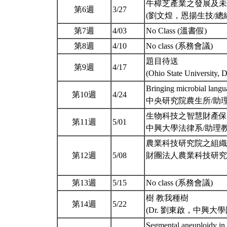
牛樟芝產業之發展及未
第6週
3/27
(劉文煌，恩揚生技/總
第7週
4/03
No Class (溫書假)
第8週
4/10
No class (系務會議)
題目待送
第9週
4/17
(Ohio State University,
Bringing microbial langu
第10週
4/24
中央研究院農生所/助理研
生物科技之智慧財產保
第11週
5/01
中興大學法律系/助理教授 
農業科技研究院之組織
第12週
5/08
財團法人農業科技研究院/院
第13週
5/15
No class (系務會議)
樹 教我種樹
第14週
5/22
(Dr. 劉東啟，中興大
Segmental aneuploidy in 