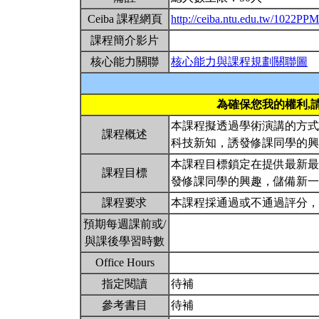
Ceiba 課程網頁
http://ceiba.ntu.edu.tw/1022PP
課程簡介影片
核心能力關聯
核心能力與課程規劃關聯圖
為確保您我的權利,
本課程擬透過學術演講的方式
課程概述
科技新知，誘發修課同學的
本課程目標鎖定在提供最新最
課程目標
發修課同學的興趣，儲備新
課程要求
本課程採通過或不通過評分
預期每週課前或/
與課後學習時數
Office Hours
指定閱讀
待補
參考書目
待補