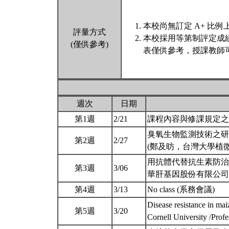
本校尚無訂定 A+ 比例
評量方式
本校採用等第制評定成
(僅供參考)
表僅供參考，授課教師
週次
日期
第1週
2/21
課程內容與修課規定
臭氧生物監測技術之研
第2週
2/27
(鄭及昉，台灣大學植
用抗體代替抗生素防治
第3週
3/06
華肝基因股份有限公司/董
第4週
3/13
No class (系務會議)
Disease resistance in ma
第5週
3/20
Cornell University /Prof