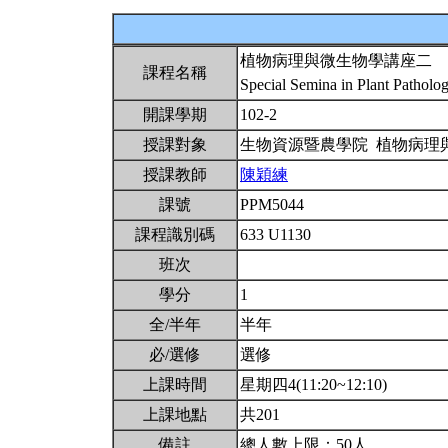
植物病理與微生物學講座二
課程名稱
Special Semina in Plant Patholo
開課學期
102-2
授課對象
生物資源暨農學院 植物病理
授課教師
陳穎練
課號
PPM5044
課程識別碼
633 U1130
班次
學分
1
全/半年
半年
必/選修
選修
上課時間
星期四4(11:20~12:10)
上課地點
共201
備註
總人數上限：50人