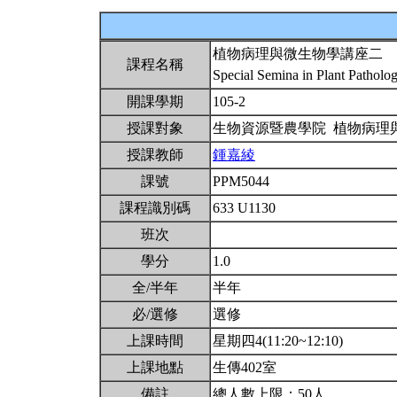
植物病理與微生物學講座二
課程名稱
Special Semina in Plant Patholo
開課學期
105-2
授課對象
生物資源暨農學院 植物病理
授課教師
鍾嘉綾
課號
PPM5044
課程識別碼
633 U1130
班次
學分
1.0
全/半年
半年
必/選修
選修
上課時間
星期四4(11:20~12:10)
上課地點
生傳402室
備註
總人數上限：50人