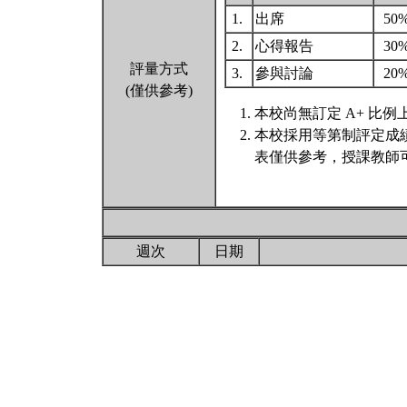
1.
出席
50
2.
心得報告
30
評量方式
3.
參與討論
20
(僅供參考)
本校尚無訂定 A+ 比例
本校採用等第制評定成
表僅供參考，授課教師
週次
日期