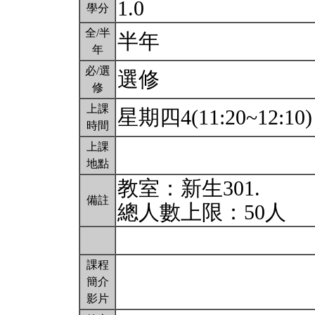
1.0
學分
全/半
半年
年
必/選
選修
修
上課
星期四4(11:20~12:10
時間
上課
地點
教室：新生301.
備註
總人數上限：50人
課程
簡介
影片