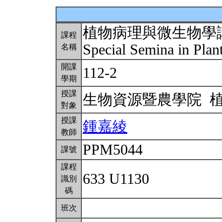
植物病理與微生物學
課程
Special Semina in Plan
名稱
開課
112-2
學期
授課
生物資源暨農學院 
對象
授課
鍾嘉綾
教師
PPM5044
課號
課程
633 U1130
識別
碼
班次