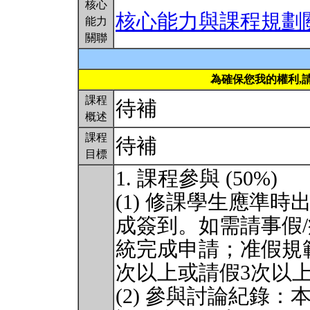
核心
核心能力與課程規劃
能力
關聯
為確保您我的權利,
課程
待補
概述
課程
待補
目標
1. 課程參與 (50%)
(1) 修課學生應準
成簽到。如需請事假
統完成申請；准假規
次以上或請假3次以
(2) 參與討論紀錄