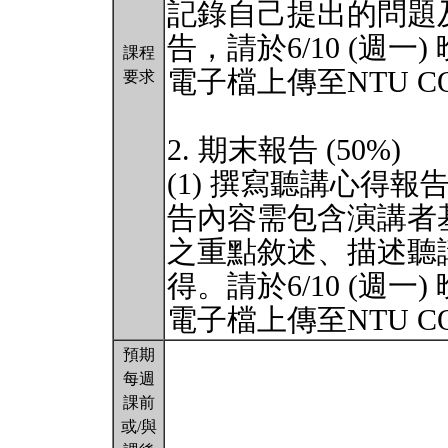
記錄自己提出的問題
告，請於6/10 (週一
課程
電子檔上傳至NTU C
要求
2. 期末報告 (50%)
(1) 撰寫聽講心得報
告內容需包含演講者
之重點敘述、描述聽
得。請於6/10 (週一
電子檔上傳至NTU 
預期
每週
課前
或/與