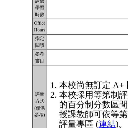
課後
學習
時數
Office
Hours
指定
閱讀
參考
書目
本校尚無訂定 A+
本校採用等第制評
評量
方式
的百分制分數區間
(僅供
授課教師可依等第
參考)
評量專區 (
連結
)。