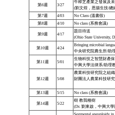
牛樟芝產業之發展及未
第6週
3/27
(劉文煌，恩揚生技/總
第7週
4/03
No Class (溫書假)
第8週
4/10
No class (系務會議)
題目待送
第9週
4/17
(Ohio State University,
Bringing microbial langu
第10週
4/24
中央研究院農生所/助理研
生物科技之智慧財產保
第11週
5/01
中興大學法律系/助理教授 
農業科技研究院之組織
第12週
5/08
財團法人農業科技研究院/院
第13週
5/15
No class (系務會議)
樹 教我種樹
第14週
5/22
(Dr. 劉東啟，中興大
Segmental aneuploidy in 