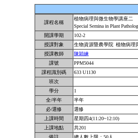
植物病理與微生物學講座二
課程名稱
Special Semina in Plant Patholo
開課學期
102-2
授課對象
生物資源暨農學院 植物病理
授課教師
陳穎練
課號
PPM5044
課程識別碼
633 U1130
班次
學分
1
全/半年
半年
必/選修
選修
上課時間
星期四4(11:20~12:10)
上課地點
共201
備註
總人數上限：50人