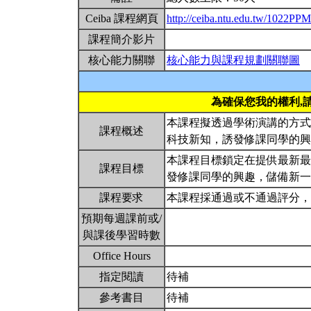
Ceiba 課程網頁
http://ceiba.ntu.edu.tw/1022PP
課程簡介影片
核心能力關聯
核心能力與課程規劃關聯圖
為確保您我的權利,
本課程擬透過學術演講的方式
課程概述
科技新知，誘發修課同學的
本課程目標鎖定在提供最新最
課程目標
發修課同學的興趣，儲備新
課程要求
本課程採通過或不通過評分
預期每週課前或/
與課後學習時數
Office Hours
指定閱讀
待補
參考書目
待補