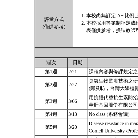
本校尚無訂定 A+ 比例
評量方式
本校採用等第制評定成
(僅供參考)
表僅供參考，授課教師
週次
日期
第1週
2/21
課程內容與修課規定
臭氧生物監測技術之研
第2週
2/27
(鄭及昉，台灣大學植
用抗體代替抗生素防治
第3週
3/06
華肝基因股份有限公司/董
第4週
3/13
No class (系務會議)
Disease resistance in ma
第5週
3/20
Cornell University /Prof