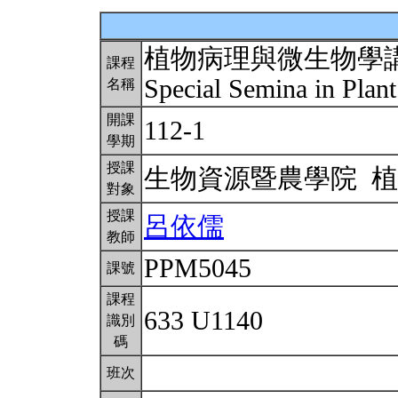
植物病理與微生物學
課程
Special Semina in Plan
名稱
開課
112-1
學期
授課
生物資源暨農學院 
對象
授課
呂依儒
教師
PPM5045
課號
課程
633 U1140
識別
碼
班次