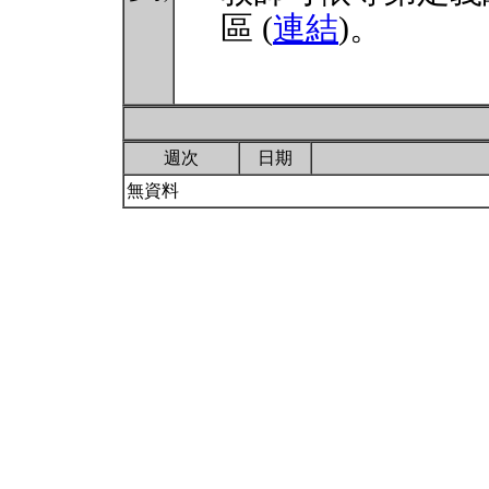
區 (
連結
)。
週次
日期
無資料