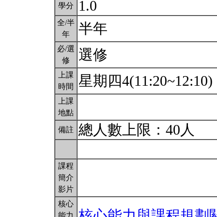
1.0
學分
全/半
半年
年
必/選
選修
修
上課
星期四4(11:20~12:10)
時間
上課
地點
總人數上限：40人
備註
課程
簡介
影片
核心
核心能力與課程規劃
能力