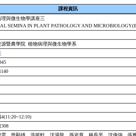
課程資訊
病理與微生物學講座三
IAL SEMINA IN PLANT PATHOLOGY AND MICROBIOLOGY(II
資源暨農學院 植物病理與微生物學系
芬
045
1140
(11:20~12:10)
308
碧雲、曾顯雄、洪挺軒、沈湯龍、孫岩章、林長平、沈偉強、張