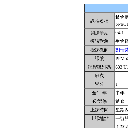
植物
課程名稱
SPEC
開課學期
94-1
授課對象
生物
授課教師
劉瑞
課號
PPM5
課程識別碼
633 U
班次
學分
1
全/半年
半年
必/選修
選修
上課時間
星期四4
上課地點
一號館
與蔡