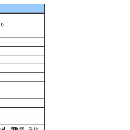
I)
雅君、陳昭瑩、謝煥