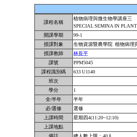
植物病理與微生物學講座三
課程名稱
SPECIAL SEMINA IN PLAN
開課學期
99-1
授課對象
生物資源暨農學院 植物病理
授課教師
林長平
課號
PPM5045
課程識別碼
633 U1140
班次
學分
1
全/半年
半年
必/選修
選修
上課時間
星期四4(11:20~12:10)
上課地點
備註
總人數上限：40人