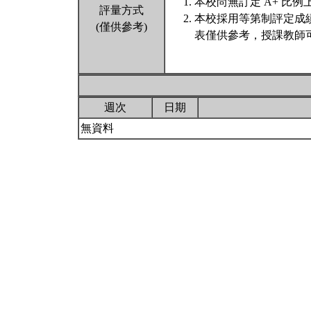
本校尚無訂定 A+ 比例
評量方式
本校採用等第制評定成
(僅供參考)
表僅供參考，授課教師
週次
日期
無資料