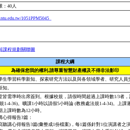
限：40人
ba.ntu.edu.tw/1051PPM5045_
與課程規劃關聯圖
課程大綱
為確保您我的權利,請尊重智慧財產權及不得非法影印
學生學習科學新知、探索研究方法以及與各領域學者、研究人員
新知。
次課堂皆需準時出席簽到。根據校規，請假時間超過上課時數1/3者
規1-4-36)。曠課1小時以請假5小時論 (教務處法規1-4-34)。
期上課時數為12小時。
聽講心得報告3篇：
寫聽講心得報告3篇(彙整成1份檔案)，每1篇係針對1位演講者之