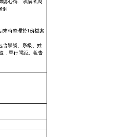
、聽講心得、演講者與
老師
期末時整理於1份檔案
需包含學號、系級、姓
12號，單行間距。報告