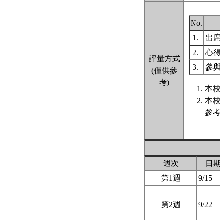
No.
1.
出
2.
心
評量方式
3.
參
(僅供參
考)
本校
本
參考
週次
日
第1週
9/15
第2週
9/22