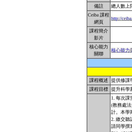
備註
總人數上
Ceiba 課程
http://cei
網頁
課程簡介
影片
核心能力
核心能力
關聯
課程概述
提供修課
課程目標
提升科學
1. 每
(教務處法
計。本學
2. 繳交
請同學撰