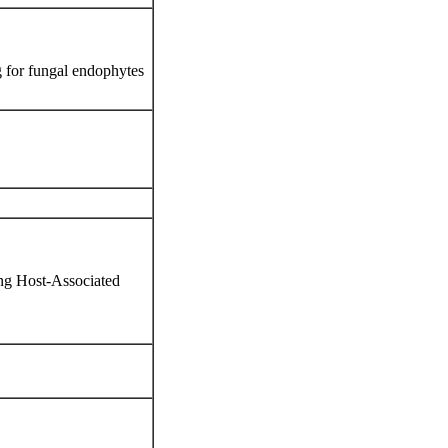
ngal endophytes
ng Host-Associated