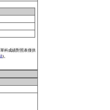
與單科成績對照表僅供
結
)。