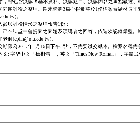
1500字，需包含演講者基本資料、演講題目、演講內容之重點敍述
間問題討論之整理。期末時將3篇心得彙整於1份檔案寄給林長平
u.edu.tw)。
個人參與討論情形之整理報告1份：
自己在課堂中曾提問之問題及演講者之回答，依週次記錄彙整。
(cplin@ntu.edu.tw)。
繳交期限為2017年1月16日下午5點，不需要繳交紙本。檔案名稱
文: 字型中文「標楷體」，英文「Times New Roman」，字體
。