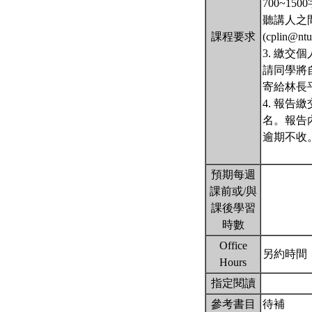
700~
聽講人之
課程要求
(cplin@nt
3. 繳交
請同學將
寄給林長平老師
4. 報告
名。報告內
逾期不收
預期每週
課前或/與
課後學習
時數
Office
另約時間
Hours
指定閱讀
參考書目
待補