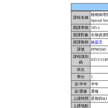
植物病理
課程名稱
Special Se
開課學期
105-1
授課對象
生物資源
授課教師
林長平
課號
PPM5045
課程識別
633 U114
碼
班次
學分
1
全/半年
半年
必/選修
選修
上課時間
星期四4(11
上課地點