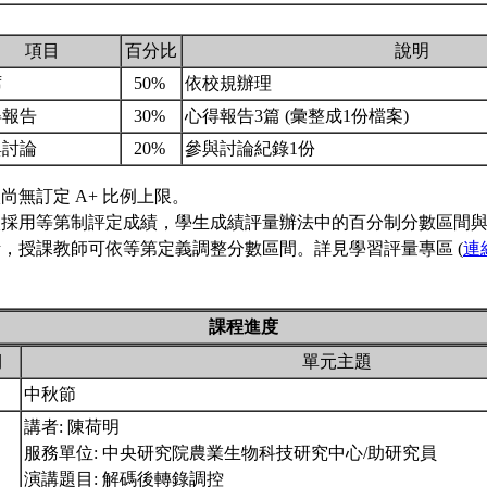
項目
百分比
說明
席
50%
依校規辦理
得報告
30%
心得報告3篇 (彙整成1份檔案)
與討論
20%
參與討論紀錄1份
尚無訂定 A+ 比例上限。
校採用等第制評定成績，學生成績評量辦法中的百分制分數區間
，授課教師可依等第定義調整分數區間。詳見學習評量專區 (
連
課程進度
期
單元主題
中秋節
講者: 陳荷明
服務單位: 中央研究院農業生物科技研究中心/助研究員
演講題目: 解碼後轉錄調控