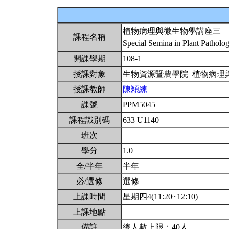
植物病理與微生物學講座三
課程名稱
Special Semina in Plant Pathol
開課學期
108-1
授課對象
生物資源暨農學院 植物病理
授課教師
陳穎練
課號
PPM5045
課程識別碼
633 U1140
班次
學分
1.0
全/半年
半年
必/選修
選修
上課時間
星期四4(11:20~12:10)
上課地點
備註
總人數上限：40人