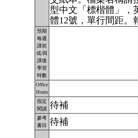
型中文「標楷體」，英文「
體12號，單行間距
預期
每週
課前
或/與
課後
學習
時數
Office
Hours
指定
待補
閱讀
參考
待補
書目