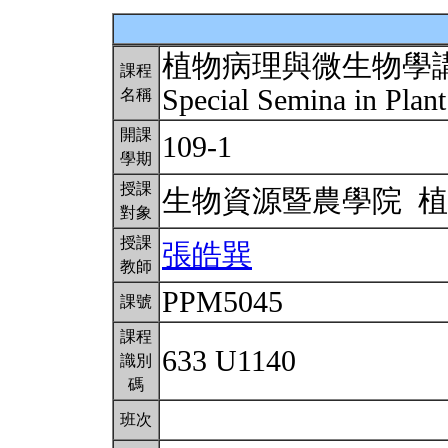
植物病理與微生物學
課程
Special Semina in Plan
名稱
開課
109-1
學期
授課
生物資源暨農學院 
對象
授課
張皓巽
教師
PPM5045
課號
課程
633 U1140
識別
碼
班次