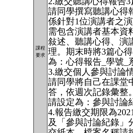
2.繳交聽講心得報告3
請同學撰寫聽講心得報
係針對1位演講者之演講
需包含演講者基本資
敍述、聽講心得、演
課程
理。期末時將3篇心
要求
為：心得報告_學號_
3.繳交個人參與討論
請同學將自己在課堂
答，依週次記錄彙整
請設定為：參與討論紀
4.報告繳交期限為20
及「參與討論紀錄」分
交紙本。檔案名稱請按