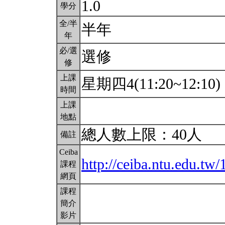
1.0
學分
全/半
半年
年
必/選
選修
修
上課
星期四4(11:20~12:10)
時間
上課
地點
總人數上限：40人
備註
Ceiba
http://ceiba.ntu.edu.
課程
網頁
課程
簡介
影片