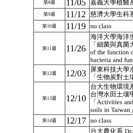
11/05
嘉義大學植醫
第8週
11/12
慈濟大學生科
第9週
11/19
no class
第10週
海洋大學海洋
「細菌與真菌大戰：Ph
11/26
第11週
of the function 
bacteria and f
屏東科技大學
12/03
第12週
「生物炭對土
台大生物環境
台灣水田土壤
12/10
第13週
「Activities and
soils in Taiwa
12/17
no class
第14週
台大農化系 Dr. L