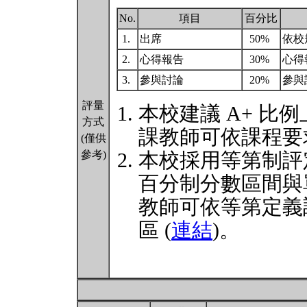
No.
項目
百分比
1.
出席
50%
依校
2.
心得報告
30%
心得
3.
參與討論
20%
參與
評量
本校建議 A+ 比例
方式
課教師可依課程要
(僅供
參考)
本校採用等第制評
百分制分數區間與
教師可依等第定義
區 (
連結
)。