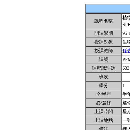
植
課程名稱
SP
開課學期
95-
授課對象
生
授課教師
孫
課號
PP
課程識別碼
633
班次
學分
1
全/半年
半
必/選修
選
上課時間
星期
上課地點
一號
備註
總