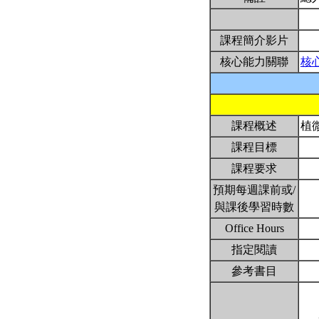
課程簡介影片
核心能力關聯
核
課程概述
植
課程目標
課程要求
預期每週課前或/
與課後學習時數
Office Hours
指定閱讀
參考書目