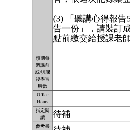
(3) 「聽講心得報
告一份」，請裝訂成一
點前繳交給授課老
預期每
週課前
或/與課
後學習
時數
Office
Hours
指定閱
待補
讀
參考書
待補