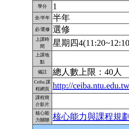
1
學分
半年
全/半年
選修
必/選修
上課時
星期四4(11:20~12:1
間
上課地
點
總人數上限：40人
備註
Ceiba 課
http://ceiba.ntu.edu
程網頁
課程簡
介影片
核心能
核心能力與課程規
力關聯