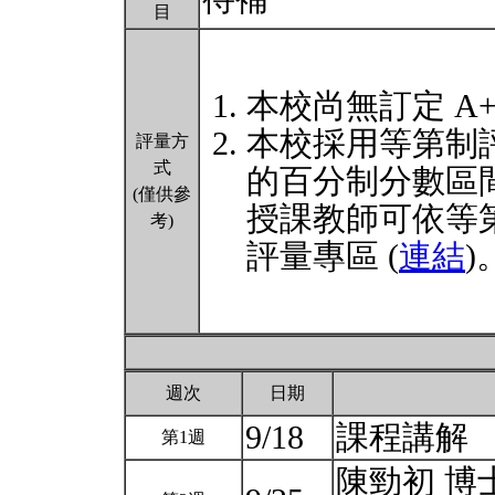
目
本校尚無訂定 A
本校採用等第制
評量方
式
的百分制分數區
(僅供參
授課教師可依等
考)
評量專區 (
連結
)
週次
日期
9/18
課程講解
第1週
陳勁初 博