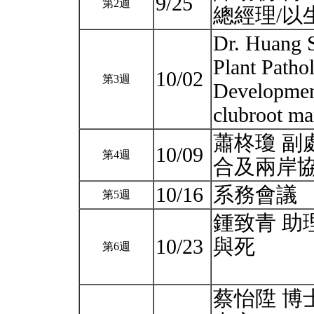
9/25
第2週
總經理/
Dr. Huang S
Plant Patho
10/02
第3週
Development
clubroot m
蕭柊瓊 副
10/09
第4週
合及兩岸
10/16
系務會議
第5週
鍾致青 助
10/23
與死
第6週
蔡怡陞 博