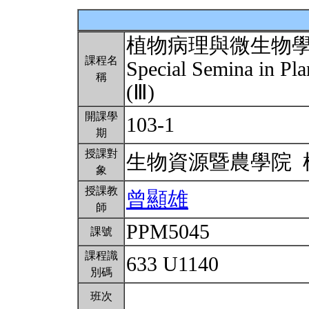
植物病理與微生物
課程名
Special Semina in Pl
稱
(Ⅲ)
開課學
103-1
期
授課對
生物資源暨農學院
象
授課教
曾顯雄
師
PPM5045
課號
課程識
633 U1140
別碼
班次