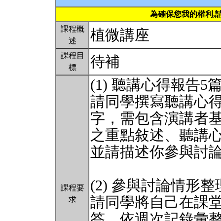
為確保您我的權利,
課程概
植微講座
述
課程目
待補
標
(1) 聽講心得報告5
請同學撰寫聽講心得報
字，需包含演講者
之重點敍述、聽講
並請描述你參與討
(2) 參與討論情形
課程要
請同學將自己在課
求
答，依週次記錄彙