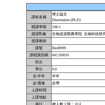
博士論文
課程名稱
Dissertation (Ph.D)
開課學期
108-1
授課對象
生物資源暨農學院 生物科技研
授課教師
課號
Biot8999
課程識別碼
642 D0010
班次
學分
0.0
全/半年
半年
必/選修
必帶
上課時間
上課地點
備註
總人數上限：10人