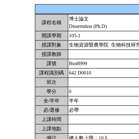
博士論文
課程名稱
Dissertation (Ph.D)
開課學期
105-1
授課對象
生物資源暨農學院 生物科技研
授課教師
課號
Biot8999
課程識別碼
642 D0010
班次
學分
0
全/半年
半年
必/選修
必帶
上課時間
上課地點
備註
總人數上限：10人