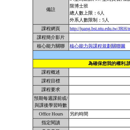
限博士班
備註
總人數上限：6人
外系人數限制：5人
課程網頁
http://juang.bst.ntu.edu.tw/J
課程簡介影片
核心能力關聯
核心能力與課程規劃關聯圖
為確保您我的權利,
課程概述
課程目標
課程要求
預期每週課前或/
與課後學習時數
Office Hours
另約時間
指定閱讀