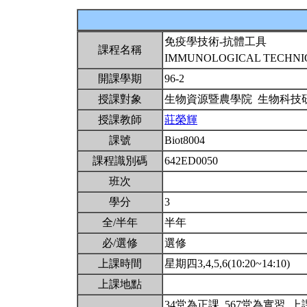
免疫學技術-抗體工具
課程名稱
IMMUNOLOGICAL TECHNI
開課學期
96-2
授課對象
生物資源暨農學院 生物科技
授課教師
莊榮輝
課號
Biot8004
課程識別碼
642ED0050
班次
學分
3
全/半年
半年
必/選修
選修
上課時間
星期四3,4,5,6(10:20~14:10)
上課地點
34堂為正課, 567堂為實習,