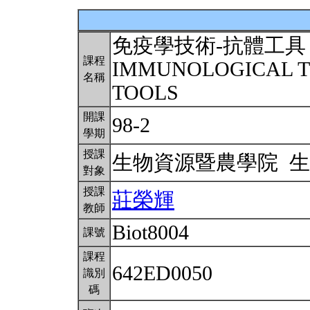
免疫學技術-抗體工具
課程
IMMUNOLOGICAL T
名稱
TOOLS
開課
98-2
學期
授課
生物資源暨農學院 
對象
授課
莊榮輝
教師
Biot8004
課號
課程
642ED0050
識別
碼