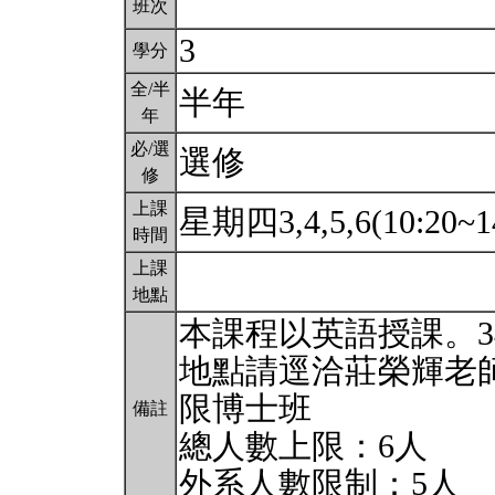
班次
3
學分
全/半
半年
年
必/選
選修
修
上課
星期四3,4,5,6(10:20~1
時間
上課
地點
本課程以英語授課。34
地點請逕洽莊榮輝老師,
限博士班
備註
總人數上限：6人
外系人數限制：5人