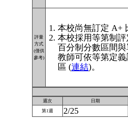
本校尚無訂定 A+
本校採用等第制評
評量
方式
百分制分數區間與
(僅供
教師可依等第定義
參考)
區 (
連結
)。
週次
日期
2/25
第1週