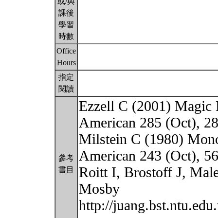
或/與
課後
學習
時數
Office
Hours
指定
閱讀
Ezzell C (2001) Magic B
American 285 (Oct), 2
Milstein C (1980) Monoc
American 243 (Oct), 5
參考
Roitt I, Brostoff J, Ma
書目
Mosby
http://juang.bst.ntu.e