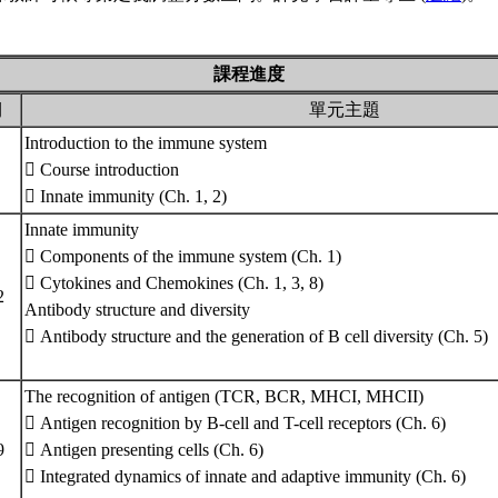
課程進度
期
單元主題
Introduction to the immune system
 Course introduction
 Innate immunity (Ch. 1, 2)
Innate immunity
 Components of the immune system (Ch. 1)
 Cytokines and Chemokines (Ch. 1, 3, 8)
12
Antibody structure and diversity
 Antibody structure and the generation of B cell diversity (Ch. 5)
The recognition of antigen (TCR, BCR, MHCI, MHCII)
 Antigen recognition by B-cell and T-cell receptors (Ch. 6)
19
 Antigen presenting cells (Ch. 6)
 Integrated dynamics of innate and adaptive immunity (Ch. 6)