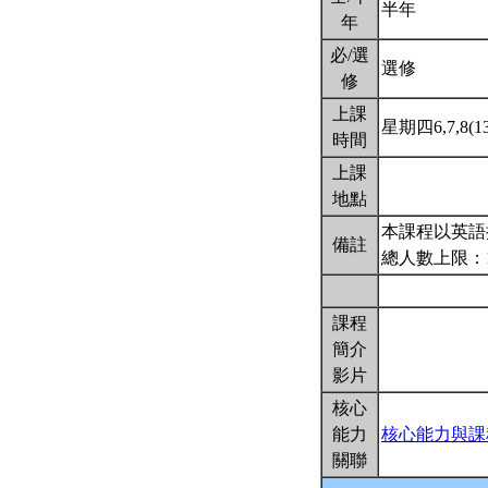
半年
年
必/選
選修
修
上課
星期四6,7,8(13
時間
上課
地點
本課程以英語
備註
總人數上限：
課程
簡介
影片
核心
能力
核心能力與課
關聯