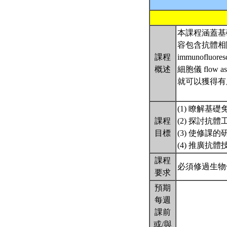
本課程涵蓋基
容包含抗體相關技
課程
immunofluor
概述
細胞儀 flo
就可以獲得有
(1) 瞭解
課程
(2) 探討
目標
(3) 使修
(4) 推廣
課程
必須修過生物
要求
預期
每週
課前
或/與