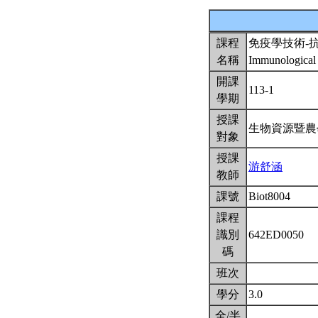
課程
免疫學技術-
名稱
Immunological 
開課
113-1
學期
授課
生物資源暨農
對象
授課
游舒涵
教師
課號
Biot8004
課程
識別
642ED0050
碼
班次
學分
3.0
全/半