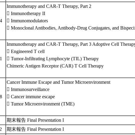
Immunotherapy and CAR-T Therapy, Part 2
 Immunotherapy II
14
 Immunomodulators
 Monoclonal Antibodies, Antibody-Drug Conjugates, and Bispecif
Immunotherapy and CAR-T Therapy, Part 3 Adoptive Cell Therap
 Engineered T cell
21
 Tumor-Infiltrating Lymphocyte (TIL) Therapy
Chimeric Antigen Receptor (CAR) T Cell Therapy
Cancer Immune Escape and Tumor Microenvironment
 Immunosurveillance
28
 Cancer immune escape
 Tumor Microenvironment (TME)
5
期末報告 Final Presentation I
12
期末報告 Final Presentation I