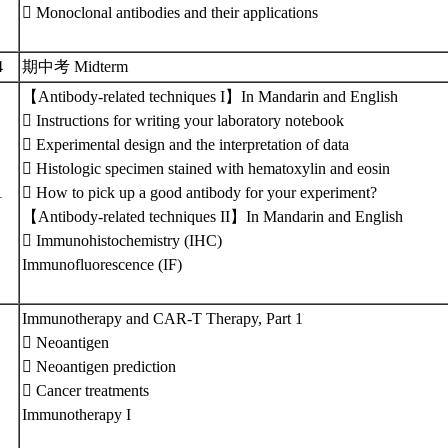
 Monoclonal antibodies and their applications
4
期中考 Midterm
【Antibody-related techniques I】In Mandarin and English
 Instructions for writing your laboratory notebook
 Experimental design and the interpretation of data
 Histologic specimen stained with hematoxylin and eosin
1
 How to pick up a good antibody for your experiment?
【Antibody-related techniques II】In Mandarin and English
 Immunohistochemistry (IHC)
Immunofluorescence (IF)
Immunotherapy and CAR-T Therapy, Part 1
 Neoantigen
 Neoantigen prediction
7
 Cancer treatments
Immunotherapy I