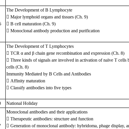
The Development of B Lymphocyte
 Major lymphoid organs and tissues (Ch. 9)
26
 B cell maturation (Ch. 9)
 Monoclonal antibody production and purification
The Development of T Lymphocytes
 TCR α and β chain gene recombination and expression (Ch. 8)
 Three kinds of signals are involved in activation of naïve T cells
cells (Ch. 8)
Immunity Mediated by B Cells and Antibodies
 Affinity maturation
 Classify antibodies into five types
0
National Holiday
Monoclonal antibodies and their applications
 Therapeutic antibodies: structure and function
7
 Generation of monoclonal antibody: hybridoma, phage display, an