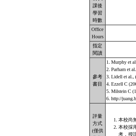
課後
學習
時數
Office
Hours
指定
閱讀
1. Murphy et a
2. Parham et a
參考
3. Lidell et al
書目
4. Ezzell C (20
5. Milstein C 
6. http://juan
評量
本校尚無
方式
本校採
(僅供
考，授