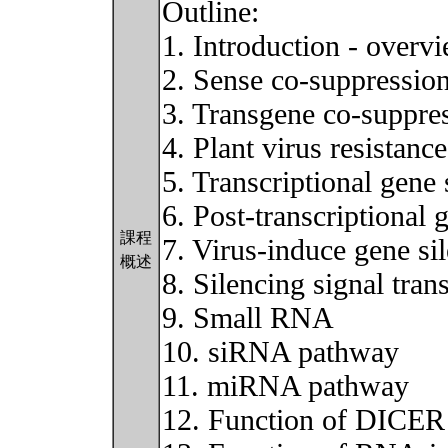
Outline:
1. Introduction - overv
2. Sense co-suppression
3. Transgene co-suppres
4. Plant virus resistanc
5. Transcriptional gene
6. Post-transcriptional
課程
7. Virus-induce gene s
概述
8. Silencing signal tran
9. Small RNA
10. siRNA pathway
11. miRNA pathway
12. Function of DICER