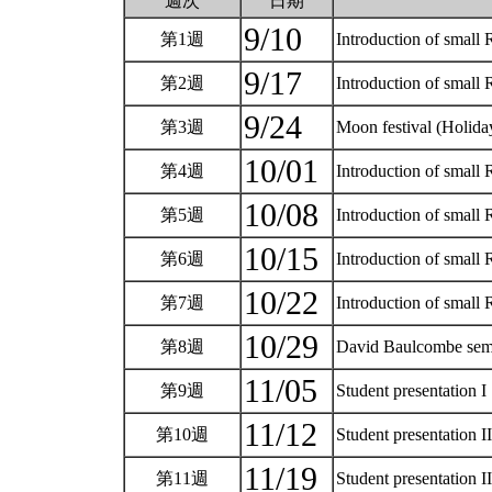
週次
日期
9/10
第1週
Introduction of small 
9/17
第2週
Introduction of small 
9/24
第3週
Moon festival (Holid
10/01
第4週
Introduction of smal
10/08
第5週
Introduction of smal
10/15
第6週
Introduction of sma
10/22
第7週
Introduction of smal
10/29
第8週
David Baulcombe se
11/05
第9週
Student presentation 
11/12
第10週
Student presentation 
11/19
第11週
Student presentation 