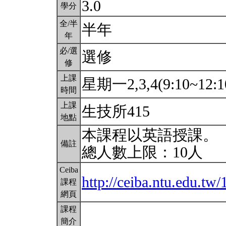
3.0
學分
全/半
半年
年
必/選
選修
修
上課
星期一2,3,4(9:10~12:1
時間
上課
生技所415
地點
本課程以英語授課。
備註
總人數上限：10人
Ceiba
http://ceiba.ntu.edu.t
課程
網頁
課程
簡介