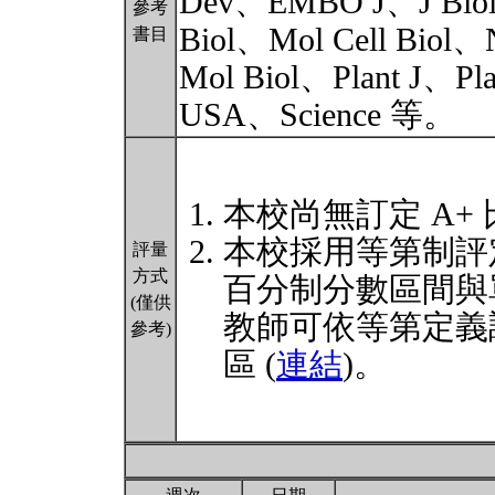
Dev、EMBO J、J Biol 
參考
Biol、Mol Cell Biol、N
書目
Mol Biol、Plant J、Pla
USA、Science 等。
本校尚無訂定 A+
本校採用等第制評
評量
方式
百分制分數區間與
(僅供
教師可依等第定義
參考)
區 (
連結
)。