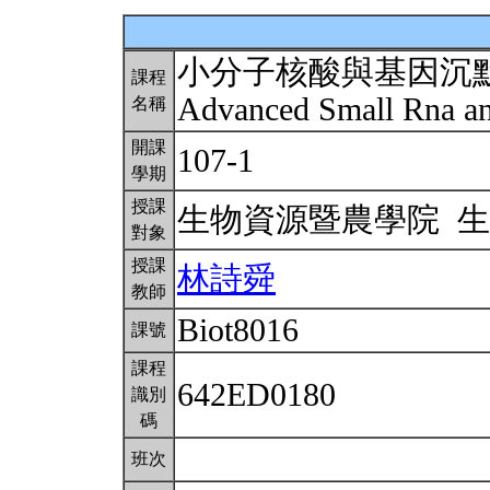
小分子核酸與基因沉
課程
Advanced Small Rna a
名稱
開課
107-1
學期
授課
生物資源暨農學院 
對象
授課
林詩舜
教師
Biot8016
課號
課程
642ED0180
識別
碼
班次