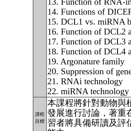
13. Function of RNA-i
14. Functions of DICER
15. DCL1 vs. miRNA b
16. Function of DCL2 
17. Function of DCL3 
18. Function of DCL4 
19. Argonature family
20. Suppression of gene
21. RNAi technology
22. miRNA technolog
本課程將針對動物與
發展進行討論，著重
課程
習者將具備研讀及評
目標