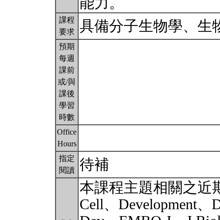
能力。
課程
具備分子生物學、生
要求
預期
每週
課前
或/與
課後
學習
時數
Office
Hours
指定
待補
閱讀
本課程主題相關之近
Cell、Development、D