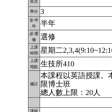
班次
3
學分
全/半
半年
年
必/選
選修
修
上課
星期二2,3,4(9:10~12:1
時間
上課
生技所410
地點
本課程以英語授課。
限博士班
備註
總人數上限：20人
課程