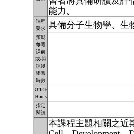
習者將具備研讀及評
能力。
課程
具備分子生物學、生
要求
預期
每週
課前
或/與
課後
學習
時數
Office
Hours
指定
閱讀
本課程主題相關之近
Cell、Development、D