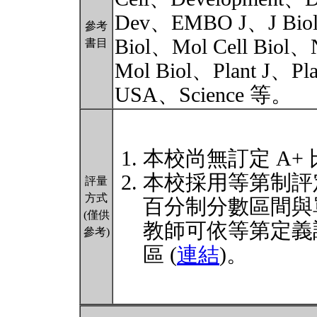
Dev、EMBO J、J Biol 
參考
Biol、Mol Cell Biol、N
書目
Mol Biol、Plant J、Pla
USA、Science 等。
本校尚無訂定 A+
本校採用等第制評
評量
方式
百分制分數區間與
(僅供
教師可依等第定義
參考)
區 (
連結
)。