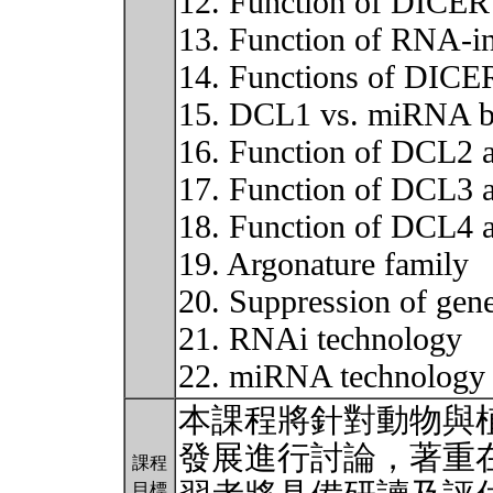
12. Function of DICER
13. Function of RNA-i
14. Functions of DICER
15. DCL1 vs. miRNA b
16. Function of DCL2 
17. Function of DCL3 
18. Function of DCL4 
19. Argonature family
20. Suppression of gene
21. RNAi technology
22. miRNA technolog
本課程將針對動物與
發展進行討論，著重
課程
目標