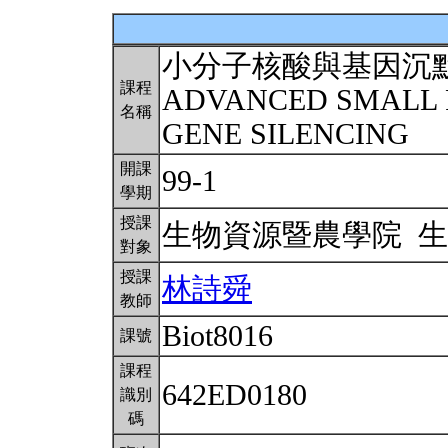
小分子核酸與基因沉
課程
ADVANCED SMALL 
名稱
GENE SILENCING
開課
99-1
學期
授課
生物資源暨農學院 
對象
授課
林詩舜
教師
Biot8016
課號
課程
642ED0180
識別
碼