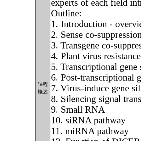
experts of each field in
Outline:
1. Introduction - overv
2. Sense co-suppression
3. Transgene co-suppres
4. Plant virus resistanc
5. Transcriptional gene
6. Post-transcriptional
課程
7. Virus-induce gene s
概述
8. Silencing signal tran
9. Small RNA
10. siRNA pathway
11. miRNA pathway